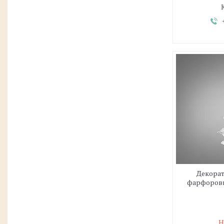
Декорат
фарфорови
Н