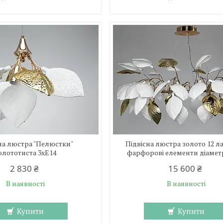
на люстра "Пелюстки"
Підвісна люстра золото 12 л
олототиста 3xE14
фарфорові елементи діамет
2 830 ₴
15 600 ₴
В наявності
В наявності
Купити
Купити