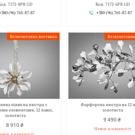
7172-8PR GD
7172-6PR GD
+380 (96) 765-87-87
+380 (96) 765-87-87
Безкоштовна доставка
Безкоштовна
ивна підвісна люстра з
Фарфорова люстра на 12 
ми елементами, 12 ламп,
золотиста
золотиста
9 490 ₴
8 910 ₴
Немає в наявності
емає в наявності