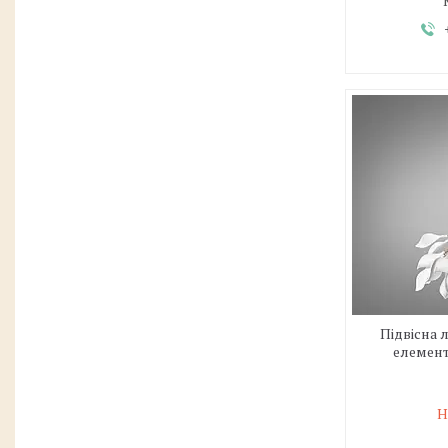
Підвісна
елемент
Н