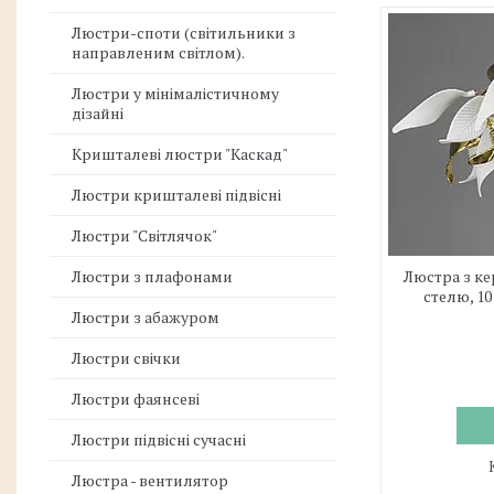
Люстри-споти (світильники з
направленим світлом).
Люстри у мінімалістичному
дізайні
Кришталеві люстри "Каскад"
Люстри кришталеві підвісні
Люстри "Світлячок"
Люстри з плафонами
Люстра з к
стелю, 1
Люстри з абажуром
Люстри свічки
Люстри фаянсеві
Люстри підвісні сучасні
Люстра - вентилятор