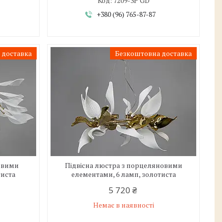
7209-3P GD
+380 (96) 765-87-87
 доставка
Безкоштовна доставка
овими
Підвісна люстра з порцеляновими
тиста
елементами, 6 ламп, золотиста
5 720 ₴
Немає в наявності