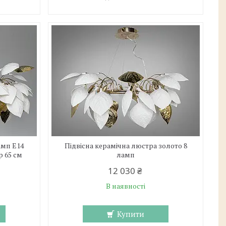
амп E14
Підвісна керамічна люстра золото 8
р 65 см
ламп
12 030 ₴
В наявності
Купити