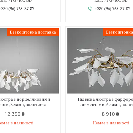
7172-16C GD
7172-10C GD
+380 (96) 765-87-87
+380 (96) 765-87-87
Безкоштовна доставка
Безкоштовна
 люстра з порцеляновими
Підвісна люстра з фарфор
ами, 8 ламп, золотиста
елементами, 6 ламп, золо
12 350 ₴
8 910 ₴
емає в наявності
Немає в наявності