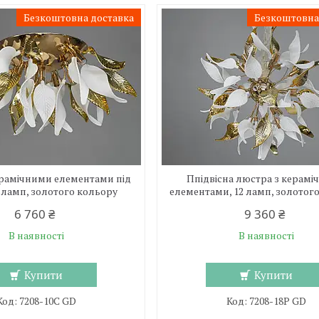
Безкоштовна доставка
Безкоштовна
ерамічними елементами під
Ппідвісна люстра з керам
0 ламп, золотого кольору
елементами, 12 ламп, золотог
6 760 ₴
9 360 ₴
В наявності
В наявності
Купити
Купити
7208-10C GD
7208-18P GD