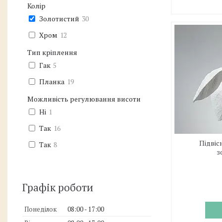
Колір
Золотистий
30
Хром
12
Тип кріплення
Гак
5
Планка
19
Можливість регулювання висоти
Ні
1
Так
16
Підвіс
Так
8
з
Графік роботи
Понеділок
08:00
17:00