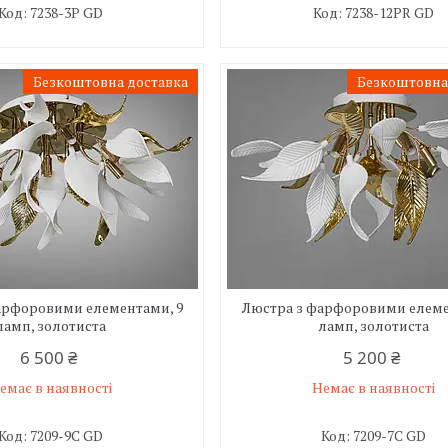
7238-3P GD
7238-12PR GD
Безкоштовна доставка
Безкоштовна
арфоровими елементами, 9
Люстра з фарфоровими елеме
ламп, золотиста
ламп, золотиста
6 500 ₴
5 200 ₴
емає в наявності
Немає в наявності
7209-9C GD
7209-7C GD