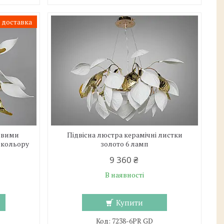
 доставка
овими
Підвісна люстра керамічні листки
 кольору
золото 6 ламп
9 360 ₴
В наявності
Купити
7238-6PR GD