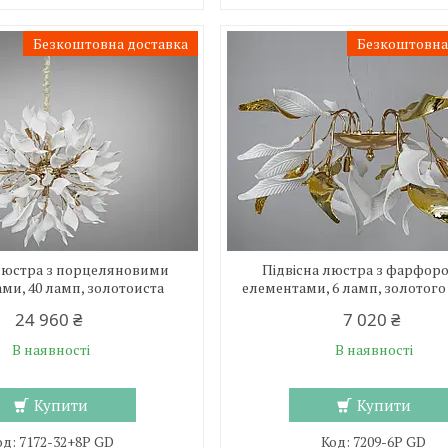
Безкоштовна доставка
Безкоштовна
 люстра з порцеляновими
Підвісна люстра з фарфор
ми, 40 ламп, золотоиста
елементами, 6 ламп, золотого
24 960 ₴
7 020 ₴
В наявності
В наявності
Купити
Купити
7172-32+8P GD
7209-6P GD