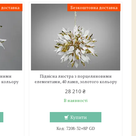
 доставка
Безкоштовна доставка
ічними
Підвісна люстра з порцеляновими
о кольору
елементами, 40 ламп, золотого кольору
28 210 ₴
В наявності
Купити
7208-32+8P GD