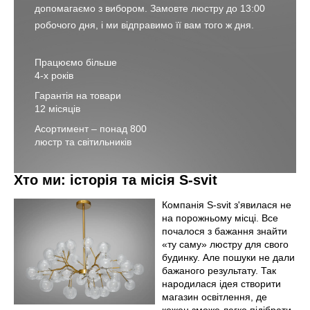
допомагаємо з вибором. Замовте люстру до 13:00
робочого дня, і ми відправимо її вам того ж дня.
Працюємо більше
4-х років
Гарантія на товари
12 місяців
Асортимент – понад 800
люстр та світильників
Хто ми: історія та місія S-svit
Компанія S-svit з'явилася не
на порожньому місці. Все
почалося з бажання знайти
«ту саму» люстру для свого
будинку. Але пошуки не дали
бажаного результату. Так
народилася ідея створити
магазин освітлення, де
кожен зможе легко підібрати