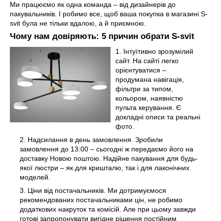
Ми працюємо як одна команда – від дизайнерів до
пакувальників. І робимо все, щоб ваша покупка в магазині S-
svit була не тільки вдалою, а й приємною.
Чому нам довіряють: 5 причин обрати S-svit
Інтуїтивно зрозумілий
сайт. На сайті легко
орієнтуватися –
продумана навігація,
фільтри за типом,
кольором, наявністю
пульта керування. Є
докладні описи та реальні
фото.
Надсилання в день замовлення. Зробили
замовлення до 13:00 – сьогодні ж передаємо його на
доставку Новою поштою. Надійне пакування для будь-
якої люстри – як для кришталю, так і для лаконічних
моделей.
Ціни від постачальників. Ми дотримуємося
рекомендованих постачальниками цін, не робимо
додаткових накруток та комісій. Але при цьому завжди
готові запропонувати вигідне рішення постійним