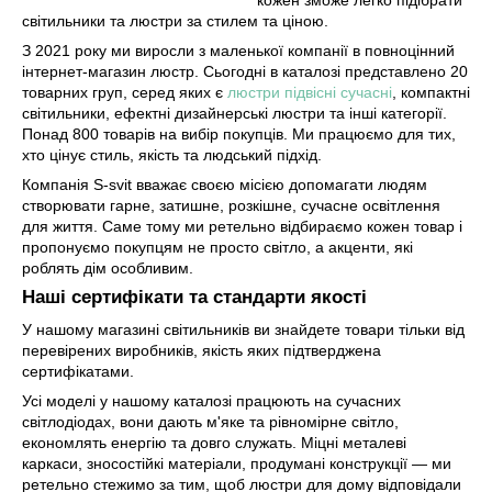
світильники та люстри за стилем та ціною.
З 2021 року ми виросли з маленької компанії в повноцінний
інтернет-магазин люстр. Сьогодні в каталозі представлено 20
товарних груп, серед яких є
люстри підвісні сучасні
, компактні
світильники, ефектні дизайнерські люстри та інші категорії.
Понад 800 товарів на вибір покупців. Ми працюємо для тих,
хто цінує стиль, якість та людський підхід.
Компанія S-svit вважає своєю місією допомагати людям
створювати гарне, затишне, розкішне, сучасне освітлення
для життя. Саме тому ми ретельно відбираємо кожен товар і
пропонуємо покупцям не просто світло, а акценти, які
роблять дім особливим.
Наші сертифікати та стандарти якості
У нашому магазині світильників ви знайдете товари тільки від
перевірених виробників, якість яких підтверджена
сертифікатами.
Усі моделі у нашому каталозі працюють на сучасних
світлодіодах, вони дають м'яке та рівномірне світло,
економлять енергію та довго служать. Міцні металеві
каркаси, зносостійкі матеріали, продумані конструкції — ми
ретельно стежимо за тим, щоб люстри для дому відповідали