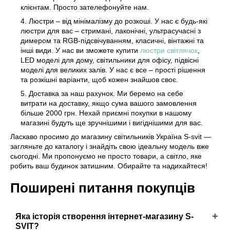
клієнтам. Просто зателефонуйте нам.
Люстри – від мінімалізму до розкоші. У нас є будь-які
люстри для вас – стримані, лаконічні, ультрасучасні з
димером та RGB-підсвічуванням, класичні, вінтажні та
інші види. У нас ви зможете купити
люстри світлячок
,
LED моделі для дому, світильники для офісу, підвісні
моделі для великих залів. У нас є все – прості рішення
та розкішні варіанти, щоб кожен знайшов своє.
Доставка за наш рахунок. Ми беремо на себе
витрати на доставку, якщо сума вашого замовлення
більше 2000 грн. Нехай приємні покупки в нашому
магазині будуть ще зручнішими і вигіднішими для вас.
Ласкаво просимо до магазину світильників Україна S-svit —
загляньте до каталогу і знайдіть свою ідеальну модель вже
сьогодні. Ми пропонуємо не просто товари, а світло, яке
робить ваш будинок затишним. Обирайте та надихайтеся!
Поширені питання покупців
Яка історія створення інтернет-магазину S-
SVIT?