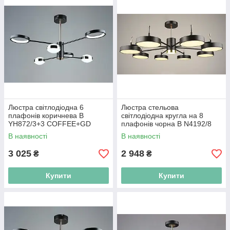
Люстра світлодіодна 6
Люстра стельова
плафонів коричнева B
світлодіодна кругла на 8
YH872/3+3 COFFEE+GD
плафонів чорна B N4192/8
BK+FGD
В наявності
В наявності
3 025
2 948
₴
₴
Купити
Купити