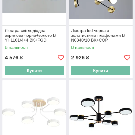
Люстра світлодіодна
Люстра led чорна з
акрилова чорна+золото B
золотистими плафонами B
YH1101/4+4 BK+FGD
N6340/10 BK+COP
В наявності
В наявності
4 576
2 926
₴
₴
Купити
Купити