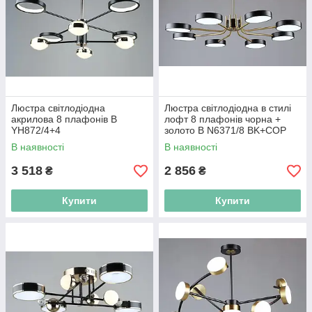
Люстра світлодіодна
Люстра світлодіодна в стилі
акрилова 8 плафонів B
лофт 8 плафонів чорна +
YH872/4+4
золото B N6371/8 BK+COP
В наявності
В наявності
3 518
2 856
₴
₴
Купити
Купити