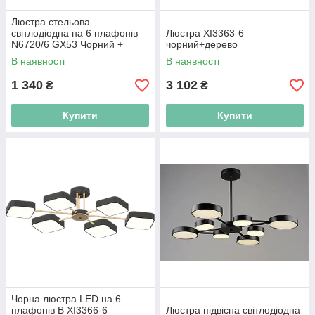
Люстра стельова
світлодіодна на 6 плафонів
Люстра XI3363-6
N6720/6 GX53 Чорний +
чорний+дерево
Дерево
В наявності
В наявності
1 340
3 102
₴
₴
Купити
Купити
Чорна люстра LED на 6
плафонів B XI3366-6
Люстра підвісна світлодіодна