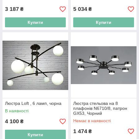
3 187
5 034
₴
₴
Купити
Купити
Люстра Loft , 6 ламп, чорна
Люстра стельова на 8
плафонів N6710/8, патрон
В наявності
GX53, Чорний
4 100
Немає в наявності
₴
1 474
₴
Купити