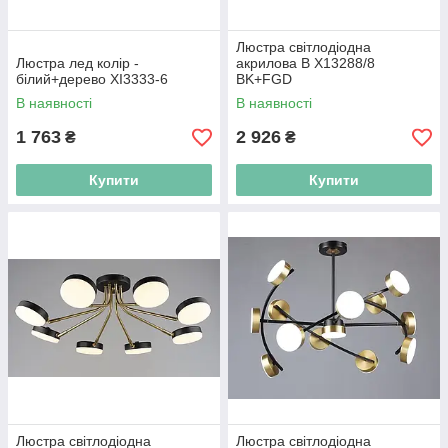
Люстра світлодіодна
Люстра лед колір -
акрилова B X13288/8
білий+дерево XI3333-6
BK+FGD
В наявності
В наявності
1 763
2 926
₴
₴
Купити
Купити
Люстра світлодіодна
Люстра світлодіодна