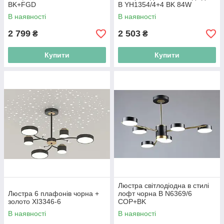
BK+FGD
B YH1354/4+4 BK 84W
В наявності
В наявності
2 799
2 503
₴
₴
Купити
Купити
Люстра світлодіодна в стилі
Люстра 6 плафонів чорна +
лофт чорна B N6369/6
золото XI3346-6
COP+BK
В наявності
В наявності