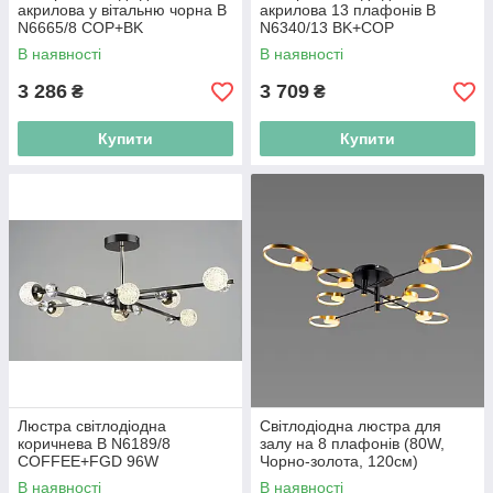
акрилова у вітальню чорна B
акрилова 13 плафонів B
N6665/8 COP+BK
N6340/13 BK+COP
В наявності
В наявності
3 286
3 709
₴
₴
Купити
Купити
Люстра світлодіодна
Світлодіодна люстра для
коричнева B N6189/8
залу на 8 плафонів (80W,
COFFEE+FGD 96W
Чорно-золота, 120см)
В наявності
В наявності