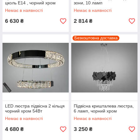
цколь Е14 , чорний хром
зони, 10 ламп
Немає в наявності
Немає в наявності
6 630
2 814
₴
₴
Безкоштовна доставка
LED люстра підвісна 2 кільця
Підвісна кришталева люстра,
чорний хром 54Вт
6 ламп, чорний хром
Немає в наявності
Немає в наявності
4 680
3 250
₴
₴