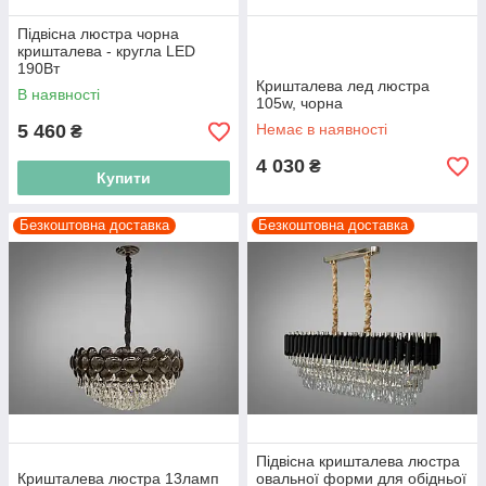
Підвісна люстра чорна
кришталева - кругла LED
190Вт
Кришталева лед люстра
В наявності
105w, чорна
5 460
Немає в наявності
₴
4 030
₴
Купити
Безкоштовна доставка
Безкоштовна доставка
Підвісна кришталева люстра
Кришталева люстра 13ламп
овальної форми для обідньої