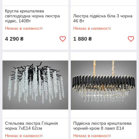
Кругла кришталева
світлодіодна чорна люстра
Люстра підвісна біла 3 чорна
підвіс, 140Вт
46 Вт
Немає в наявності
Немає в наявності
4 290
1 880
₴
₴
Стельова люстра Гліцинія
Підвісна люстра кришталева
чорна 7xE14 62см
чорний-хром 8 ламп E14
Немає в наявності
Немає в наявності