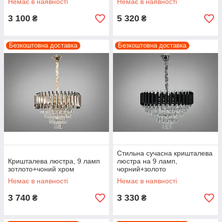
Немає в наявності
Немає в наявності
3 100
5 320
₴
₴
Безкоштовна доставка
Безкоштовна доставка
Стильна сучасна кришталева
Кришталева люстра, 9 ламп
люстра на 9 ламп,
зотлото+чоний хром
чорний+золото
Немає в наявності
Немає в наявності
3 740
3 330
₴
₴