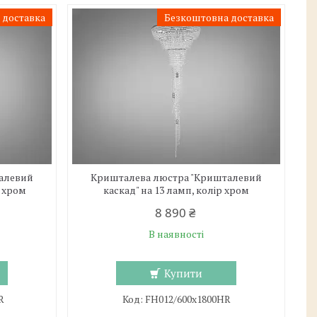
 доставка
Безкоштовна доставка
алевий
Кришталева люстра "Кришталевий
- хром
каскад" на 13 ламп, колір хром
8 890 ₴
В наявності
Купити
R
FH012/600x1800HR