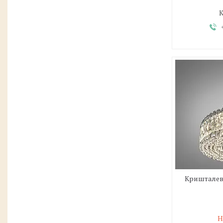
Кришталева
Н