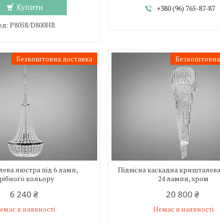
Купити
+380 (96) 765-87-87
P8058/D800HR
Безкоштовна доставка
Безкоштовна
ева люстра під 6 ламп,
Підвісна каскадна кришталев
рібного кольору
24 лампи, хром
6 240 ₴
20 800 ₴
емає в наявності
Немає в наявності