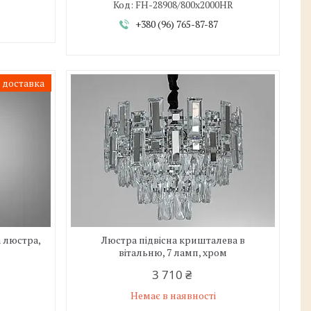
FH-28908/800x2000HR
+380 (96) 765-87-87
 доставка
а люстра,
Люстра підвісна кришталева в
вітальню, 7 ламп, хром
3 710 ₴
Немає в наявності