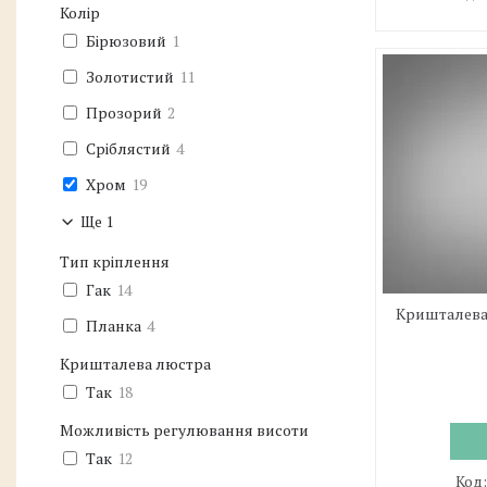
Колір
Бірюзовий
1
Золотистий
11
Прозорий
2
Сріблястий
4
Хром
19
Ще 1
Тип кріплення
Гак
14
Кришталева 
Планка
4
Кришталева люстра
Так
18
Можливість регулювання висоти
Так
12