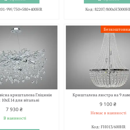
201-9W/750+580+400HR
82207/800xH3000H
Безкоштовна
вісна кришталева Гліцинія
Кришталева люстра на 9 лам
 10xE14 для вітальні
9 100 ₴
7 930 ₴
Немає в наявності
В наявності
FH013/600HR