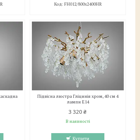
HR
FH012/800x2400HR
каскадна
Підвісна люстра Гліцинія хром, 40 см 4
лампи E14
3 320 ₴
В наявності
Купити