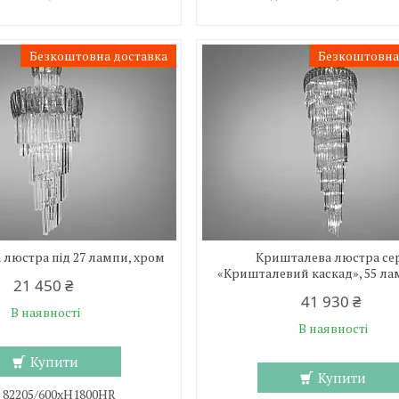
Безкоштовна доставка
Безкоштовна
люстра під 27 лампи, хром
Кришталева люстра сер
«Кришталевий каскад», 55 ла
21 450 ₴
41 930 ₴
В наявності
В наявності
Купити
Купити
82205/600xH1800HR