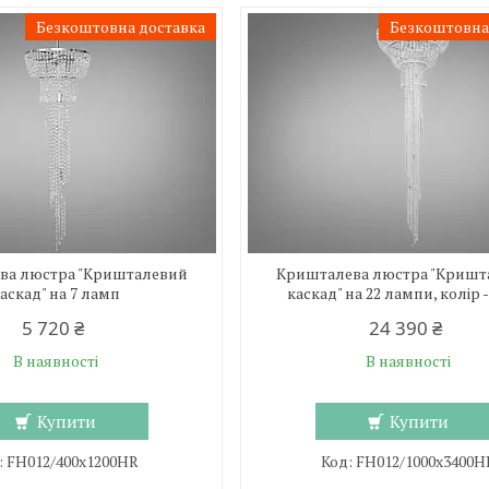
Безкоштовна доставка
Безкоштовна
ва люстра "Кришталевий
Кришталева люстра "Кришт
аскад" на 7 ламп
каскад" на 22 лампи, колір 
5 720 ₴
24 390 ₴
В наявності
В наявності
Купити
Купити
FH012/400x1200HR
FH012/1000x3400H