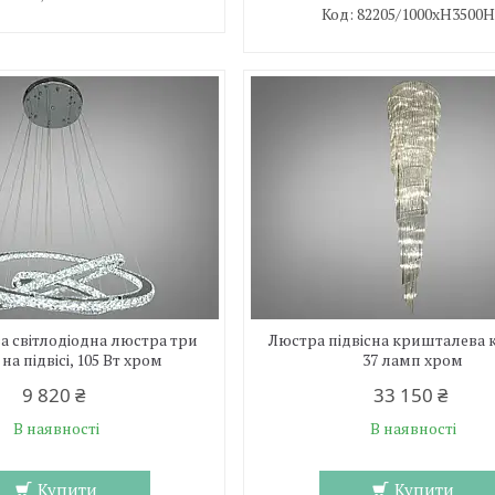
82205/1000xH3500
 світлодіодна люстра три
Люстра підвісна кришталева 
на підвісі, 105 Вт хром
37 ламп хром
9 820 ₴
33 150 ₴
В наявності
В наявності
Купити
Купити