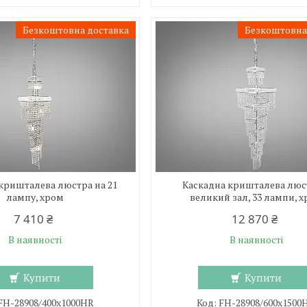
Безкоштовна доставка
Безкоштовна
кришталева люстра на 21
Каскадна кришталева люс
лампу, хром
великий зал, 33 лампи, 
7 410 ₴
12 870 ₴
В наявності
В наявності
Купити
Купити
FH-28908/400x1000HR
FH-28908/600x1500