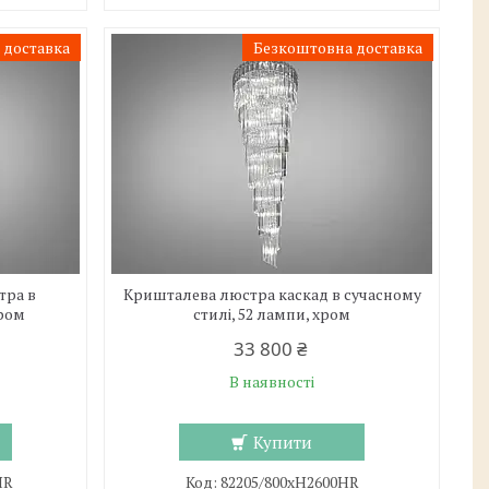
 доставка
Безкоштовна доставка
тра в
Кришталева люстра каскад в сучасному
хром
стилі, 52 лампи, хром
33 800 ₴
В наявності
Купити
HR
82205/800xH2600HR