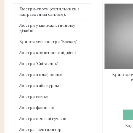
Люстри-споти (світильники з
направленим світлом).
Люстри у мінімалістичному
дізайні
Кришталеві люстри "Каскад"
Люстри кришталеві підвісні
Люстри "Світлячок"
Люстри з плафонами
Криштале
к
Люстри з абажуром
Люстри свічки
Люстри фаянсеві
Люстри підвісні сучасні
Люстра - вентилятор