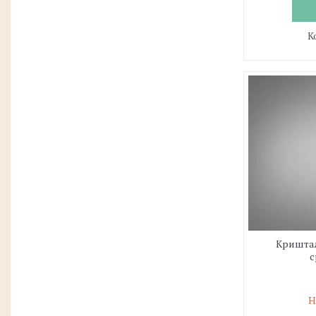
Криштал
с
Н