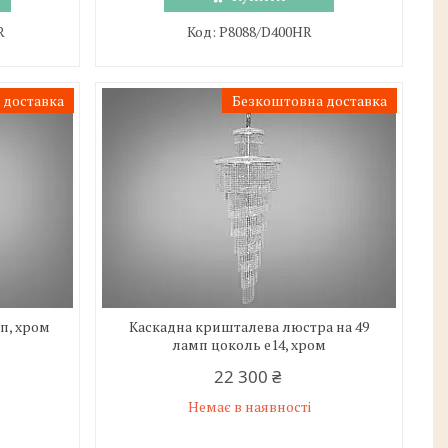
R
P8088/D400HR
 доставка
Безкоштовна доставка
п, хром
Каскадна кришталева люстра на 49
ламп цоколь е14, хром
22 300 ₴
Немає в наявності