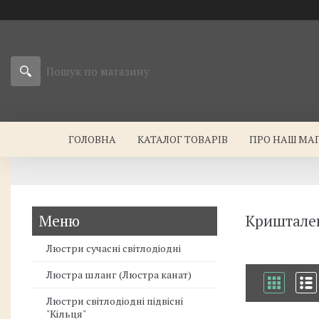
ГОЛОВНА
КАТАЛОГ ТОВАРІВ
ПРО НАШ МА
Кришталев
Люстри сучасні світлодіодні
Люстра шланг (Люстра канат)
Люстри світлодіодні підвісні
"Кільця"