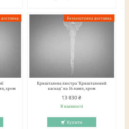
 доставка
Безкоштовна доставка
ії
Кришталева люстра "Кришталевий
мп, хром
каскад" на 16 ламп, хром
13 830 ₴
В наявності
Купити