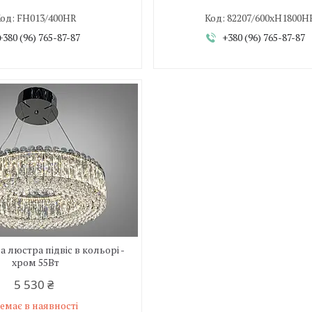
FH013/400HR
82207/600xH1800H
+380 (96) 765-87-87
+380 (96) 765-87-87
 люстра підвіс в кольорі -
хром 55Вт
5 530 ₴
емає в наявності