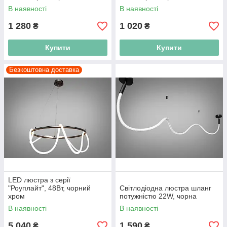
В наявності
В наявності
1 280
1 020
₴
₴
Купити
Купити
Безкоштовна доставка
LED люстра з серії
"Роуплайт", 48Вт, чорний
Cвітлодіодна люстра шланг
хром
потужністю 22W, чорна
В наявності
В наявності
5 040
1 590
₴
₴