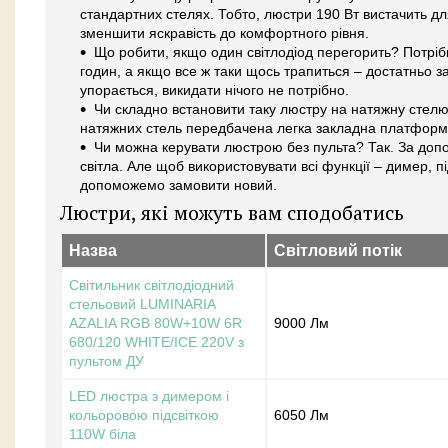
стандартних стелях. Тобто, люстри 190 Вт вистачить д
зменшити яскравість до комфортного рівня.
Що робити, якщо один світлодіод перегорить? Потріб
годин, а якщо все ж таки щось трапиться – достатньо 
упорається, викидати нічого не потрібно.
Чи складно встановити таку люстру на натяжну стелю?
натяжних стель передбачена легка закладна платформа
Чи можна керувати люстрою без пульта? Так. За доп
світла. Але щоб використовувати всі функції – димер, пі
допоможемо замовити новий.
Люстри, які можуть вам сподобатись
Назва
Світловий потік
Світильник світлодіодний
стельовий LUMINARIA
AZALIA RGB 80W+10W 6R
9000 Лм
680/120 WHITE/ICE 220V з
пультом ДУ
LED люстра з димером і
кольоровою підсвіткою
6050 Лм
110W біла