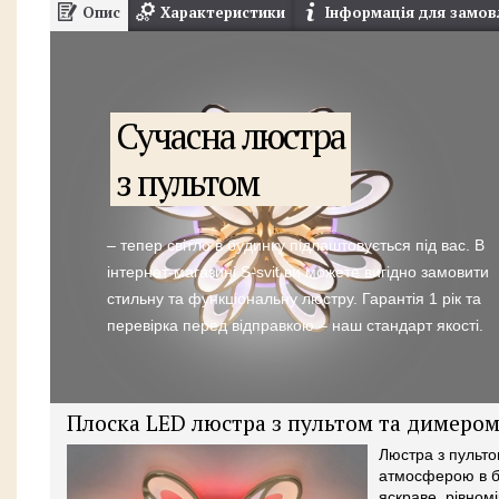
Опис
Характеристики
Інформація для замов
Сучасна люстра
з пультом
– тепер світло в будинку підлаштовується під вас. В
інтернет-магазині S-svit ви можете вигідно замовити
стильну та функціональну люстру. Гарантія 1 рік та
перевірка перед відправкою – наш стандарт якості.
Плоска LED люстра з пультом та димером 
Люстра з пульто
атмосферою в бу
яскраве, рівном