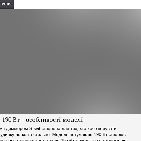
лення
190 Вт – особливості моделі
м і диммером S-svit створена для тих, хто хоче керувати
динку легко та стильно. Модель потужністю 190 Вт створює
ірне освітлення у кімнатах до 25 м² і залишається економною.