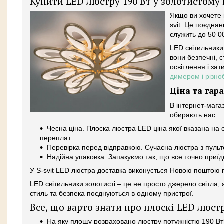
Купити LED люстру 190 Вт у золотистому 
Якщо ви хочете 
svit. Це поєднан
служить до 50 0
LED світильники 
вони безпечні, с
освітлення і зат
димером і різно
Ціна та гара
В інтернет-мага
обирають нас:
Чесна ціна. Плоска люстра LED ціна якої вказана на 
переплат.
Перевірка перед відправкою. Сучасна люстра з пульт
Надійна упаковка. Запакуємо так, що все точно приї
У S-svit LED люстра доставка виконується Новою поштою по 
LED світильники золотисті – це не просто джерело світла
стиль та безпека поєднуються в одному пристрої.
Все, що варто знати про плоскі LED люст
На яку площу розраховано люстру потужністю 190 Вт