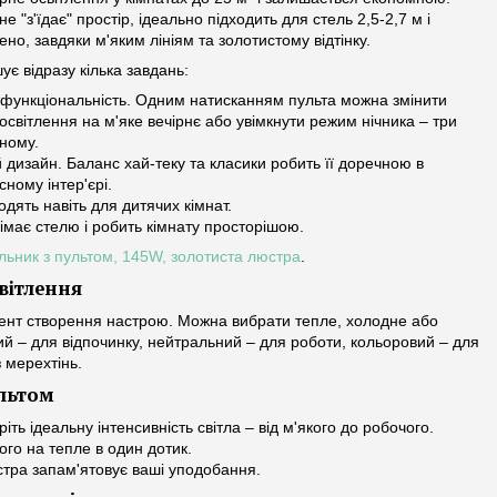
е "з'їдає" простір, ідеально підходить для стель 2,5-2,7 м і
но, завдяки м'яким лініям та золотистому відтінку.
ує відразу кілька завдань:
функціональність. Одним натисканням пульта можна змінити
освітлення на м'яке вечірнє або увімкнути режим нічника – три
дному.
 дизайн. Баланс хай-теку та класики робить її доречною в
ному інтер'єрі.
одять навіть для дитячих кімнат.
німає стелю і робить кімнату просторішою.
льник з пультом, 145W, золотиста люстра
.
вітлення
мент створення настрою. Можна вибрати тепле, холодне або
ий – для відпочинку, нейтральний – для роботи, кольоровий – для
 мерехтінь.
льтом
ь ідеальну інтенсивність світла – від м'якого до робочого.
ого на тепле в один дотик.
тра запам'ятовує ваші уподобання.