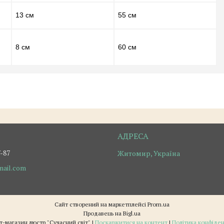
13 см
55 см
8 см
60 см
7-87
Житомир, Україна
ail.com
Сайт створений на маркетплейсі
Prom.ua
Продавець на Bigl.ua
Інтернет-магазин люстр "Сучасний світ" |
Поскаржитися на контент
|
Політика конфіден