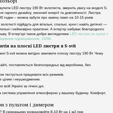
кольорі
купити LED люстру 190 Вт золотиста, зверніть увагу на моделі S-
ня гарного дизайну, економії енергії та довговічності. Люстра
00 годин – можна забути про заміну ламп на 10-15 років.
золотисті підійдуть для вітальні, спальні, кухні і навіть дитячої —
тильні і неймовірно практичні. А інтер'єр набуває благородного
ишку. В інтер'єрі також добре виглядатиме
LED люстра на пульті з
барвним підсвічуванням, 150W
.
нтія на плоскі LED люстри в S-svit
зині S-svit можна вигідно замовити плоску люстру 190 Вт. Чому
сайті, поставляється безпосередньо від виробника, без
ом тестується працювати всіх режимів.
де цілим і неушкодженим.
всій Україні за лічені дні.
, а система управління атмосферою у вашому будинку. Комфорт,
ри з пультом і димером
? В середньому розраховуйте 8-10 Вт на 1 м2 при