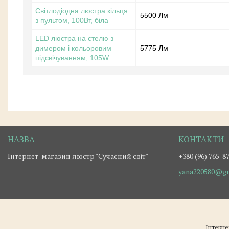
Світлодіодна люстра кільця
5500 Лм
з пультом, 100Вт, біла
LED люстра на стелю з
димером і кольоровим
5775 Лм
підсвічуванням, 105W
Інтернет-магазин люстр "Сучасний світ"
+380 (96) 765-8
yana220580@gm