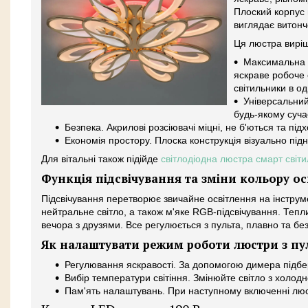
Плоский корпус н
виглядає витонче
Ця люстра виріш
Максимальна 
яскраве робоче 
світильники в о
Універсальний
будь-якому сучас
Безпека. Акрилові розсіювачі міцні, не б'ються та підх
Економія простору. Плоска конструкція візуально під
Для вітальні також підійде
світлодіодна люстра смарт світи
Функція підсвічування та зміни кольору ос
Підсвічування перетворює звичайне освітлення на інстру
нейтральне світло, а також м'яке RGB-підсвічування. Тепл
вечора з друзями. Все регулюється з пульта, плавно та без
Як налаштувати режим роботи люстри з пу
Регулювання яскравості. За допомогою димера підберіт
Вибір температури світіння. Змінюйте світло з холодн
Пам'ять налаштувань. При наступному включенні люс