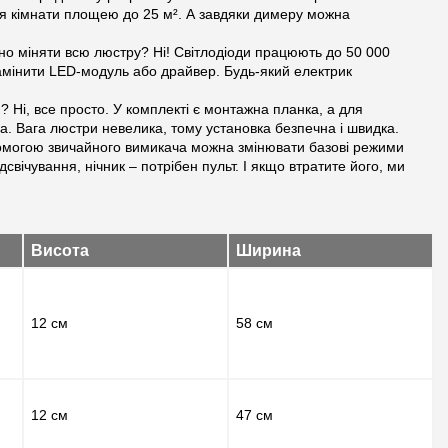
ля кімнати площею до 25 м². А завдяки димеру можна
но міняти всю люстру? Ні! Світлодіоди працюють до 50 000
замінити LED-модуль або драйвер. Будь-який електрик
 Ні, все просто. У комплекті є монтажна планка, а для
. Вага люстри невелика, тому установка безпечна і швидка.
омогою звичайного вимикача можна змінювати базові режими
дсвічування, нічник – потрібен пульт. І якщо втратите його, ми
Висота
Ширина
12 см
58 см
12 см
47 см