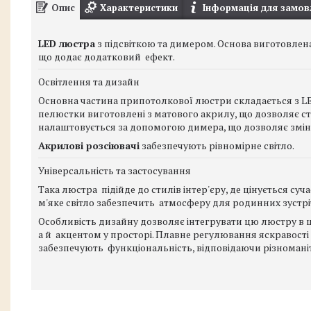
Опис
Характеристики
Інформація для замов
LED люстра
з підсвіткою та димером. Основа виготовлена
що додає додатковий ефект.
Освітлення та дизайн
Основна частина припотолкової люстри складається з LE
пелюстки виготовлені з матового акрилу, що дозволяє ст
налаштовується за допомогою димера, що дозволяє змінюв
Акрилові розсіювачі
забезпечують рівномірне світло.
Універсальність та застосування
Така люстра підійде до стилів інтер'єру, де цінується суча
м'яке світло забезпечить атмосферу для родинних зустрі
Особливість дизайну дозволяє інтегрувати цю люстру в ш
а й акцентом у просторі. Плавне регулювання яскравост
забезпечують функціональність, відповідаючи різноман