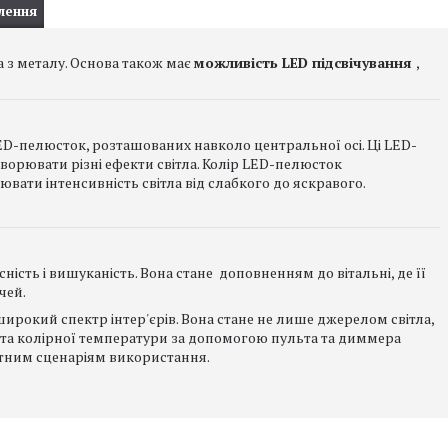
лення
 з металу. Основа також має
можливість LED підсвічування
,
D-пелюсток, розташованих навколо центральної осі. Ці LED-
ворювати різні ефекти світла. Колір LED-пелюсток
ати інтенсивність світла від слабкого до яскравого.
сність і вишуканість. Вона стане доповненням до вітальні, де її
чей.
ирокий спектр інтер'єрів. Вона стане не лише джерелом світла,
і та колірної температури за допомогою пульта та диммера
ітним сценаріям використання.