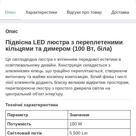
Опис
Характеристики
Відгуки про товар
Доставка
Опис
Підвісна LED люстра з переплетеними
кільцями та димером (100 Вт, біла)
Ця світлодіодна люстра є втіленням передової естетики в
освітлювальному дизайні. Конструкція складається з
алюмінієвих кілець, що граційно переплітаються, створюючи
витончену та майже космічну композицію. Білий фініш і чисті
лінії елементів додають блиску великим відкритим просторам,
перетворюючи люстру з простого джерела світла на
центральний об'єкт інтер'єру.
Технічні характеристики
Параметр
Значення
Потужність
100 W
Світловий потік
5 500 Lm