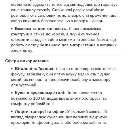
ефективно відводить тепло від світлодіодів, що гарантує
їхню тривалу службу. Силіконові розсіювачі ніжно
розподіляють світловий потік, створюючи враження, що
сяйво виходить безпосередньо з поверхні кілець.
Безпека та довговічність:
Легка алюмінієва
конструкція стійка до корозії, а гнучкі силіконові
елементи є надзвичайно міцними та зносостійкими, що
робить люстру безпечною для використання в активних
зонах дому.
Сфери використання
Вітальні та їдальні:
Люстра стане виразною точкою
фокусу, забезпечуючи оптимальну видимість під час
сімейних вечерь та створюючи особливу атмосферу
для зустрічей.
Кухні в сучасному стилі:
Чисте і ясне світло
потужністю 100 Вт додає візуальної просторості та
комфорту робочій зоні.
Лофти, галереї та офіси:
Унікальний зовнішній
вигляд підкреслює сучасний дух великих відкритих
просторів, конференц-залів або робочих кабінетів.