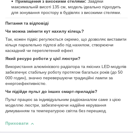
Приміщення з високими стелями:
Завдяки
максимальній висоті 135 см, модель ідеально підходить
для зонування простору в будівлях з високими стелями.
Питання та відповіді
Чи можна змінити кут нахилу кілець?
Так, кожен підвіс регулюється окремо, що дозволяє виставити
кільця паралельно підлозі або під нахилом, створюючи
каскадний чи переплетений ефект.
Який ресурс роботи у цієї люстри?
Використання алюмінієвого радіатора та якісних LED-модулів
забезпечує стабільну роботу протягом багатьох років (до 50
000 годин), значно перевершуючи традиційні лампи за
енергоефективністю.
Чи підійде пульт до інших смарт-приладів?
Пульт працює за індивідуальним радіоканалом саме з цією
моделлю люстри, забезпечуючи надійне керування
димуванням та температурою світла без перешкод.
Приховати