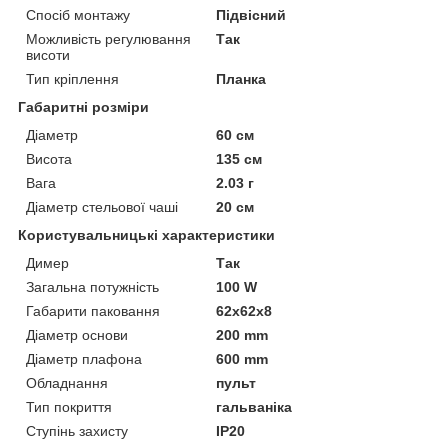
Спосіб монтажу
Підвісний
Можливість регулювання
Так
висоти
Тип кріплення
Планка
Габаритні розміри
Діаметр
60 см
Висота
135 см
Вага
2.03 г
Діаметр стельової чаші
20 см
Користувальницькі характеристики
Димер
Так
Загальна потужність
100 W
Габарити паковання
62x62x8
Діаметр основи
200 mm
Діаметр плафона
600 mm
Обладнання
пульт
Тип покриття
гальваніка
Ступінь захисту
IP20