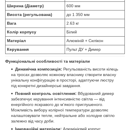
Ширина (Діаметр)
600 мм
Висота (регульована)
до 1 350 мм
Вага
2.63 кг
Колір корпусу
Білий
Матеріал
Алюміній + Силікон
Керування
Пульт ДУ + Димер
Функціональні особливості та матеріали
Динамічна композиція:
Регульованість висоти кілець
на тросах дозволяє кожному власнику створити власну
унікальну конфігурацію в просторі, адаптуючи люстру
під конкретні дизайнерські завдання.
Повний контроль освітлення:
Вбудований димер
забезпечує керування інтенсивністю світла — від
енергійного яскравого до м'якого приглушеного.
Можливість вибору колірної температури дозволяє
налаштовувати тепле, нейтральне або холодне світло
залежно від часу доби.
Інноваційні матеріали:
Алюмінієвий корпус