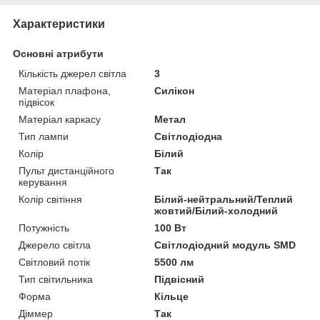
Характеристики
Основні атрибути
Кількість джерел світла
3
Матеріал плафона,
Силікон
підвісок
Матеріал каркасу
Метал
Тип лампи
Світлодіодна
Колір
Білий
Пульт дистанційного
Так
керування
Колір світіння
Білий-нейтральний/Теплий
жовтий/Білий-холодний
Потужність
100 Вт
Джерело світла
Світлодіодний модуль SMD
Світловий потік
5500 лм
Тип світильника
Підвісний
Форма
Кільце
Діммер
Так