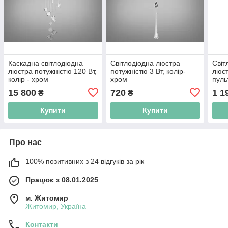
Каскадна світлодіодна
Світлодіодна люстра
Світ
люстра потужністю 120 Вт,
потужністю 3 Вт, колір-
люст
колір - хром
хром
пуль
15 800
720
1 1
₴
₴
Купити
Купити
Про нас
100% позитивних з 24 відгуків за рік
Працює з 08.01.2025
м. Житомир
Житомир, Україна
Контакти