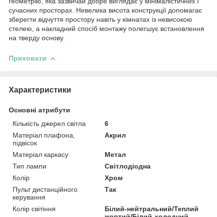
геометрію, яка зазвичай добре виглядає у мінімалістичних і
сучасних просторах. Невелика висота конструкції допомагає
зберегти відчуття простору навіть у кімнатах із невисокою
стелею, а накладний спосіб монтажу полегшує встановлення
на тверду основу.
Приховати
Характеристики
Основні атрибути
Кількість джерел світла
6
Матеріал плафона,
Акрил
підвісок
Матеріал каркасу
Метал
Тип лампи
Світлодіодна
Колір
Хром
Пульт дистанційного
Так
керування
Колір світіння
Білий-нейтральний/Теплий
жовтий/Білий-холодний