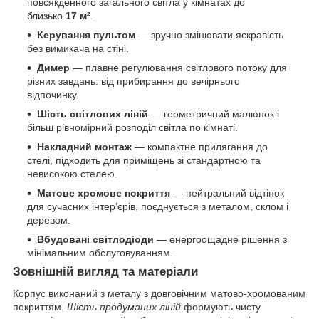
повсякденного загального світла у кімнатах до
близько
17 м²
.
Керування пультом
— зручно змінювати яскравість
без вимикача на стіні.
Димер
— плавне регулювання світлового потоку для
різних завдань: від прибирання до вечірнього
відпочинку.
Шість світлових ліній
— геометричний малюнок і
більш рівномірний розподіл світла по кімнаті.
Накладний монтаж
— компактне прилягання до
стелі, підходить для приміщень зі стандартною та
невисокою стелею.
Матове хромове покриття
— нейтральний відтінок
для сучасних інтер’єрів, поєднується з металом, склом і
деревом.
Вбудовані світлодіоди
— енергоощадне рішення з
мінімальним обслуговуванням.
Зовнішній вигляд та матеріали
Корпус виконаний з металу з довговічним матово-хромованим
покриттям.
Шість продуманих ліній
формують чисту