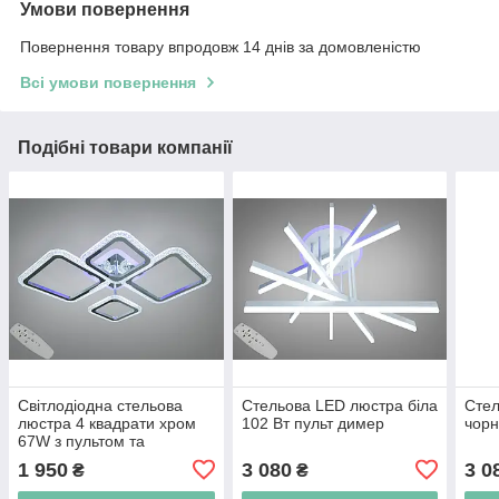
Умови повернення
Повернення товару впродовж 14 днів за домовленістю
Всі умови повернення
Подібні товари компанії
Світлодіодна стельова
Стельова LED люстра біла
Стел
люстра 4 квадрати хром
102 Вт пульт димер
чорн
67W з пультом та
димером
1 950
3 080
3 0
₴
₴