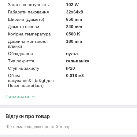
Загальна потужність
102 W
Габарити паковання
32x64x9
Ширина (Діаметр)
650 mm
Діаметр основи
240 mm
Колірна температура
6500 K
Довжина монтажної
180 mm
планки
Обладнання
пульт
Тип покриття
гальваніка
Ступінь захисту
IP20
Об'єм
0.018 м3
пакування&lt;br&gt;для
Нової пошти(1шт)
Приховати
Відгуки про товар
Ще немає відгуків про цей товар