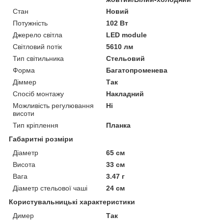
Стан
Новий
Потужність
102 Вт
Джерело світла
LED module
Світловий потік
5610 лм
Тип світильника
Стельовий
Форма
Багатопроменева
Діммер
Так
Спосіб монтажу
Накладний
Можливість регулювання
Ні
висоти
Тип кріплення
Планка
Габаритні розміри
Діаметр
65 см
Висота
33 см
Вага
3.47 г
Діаметр стельової чаші
24 см
Користувальницькі характеристики
Димер
Так