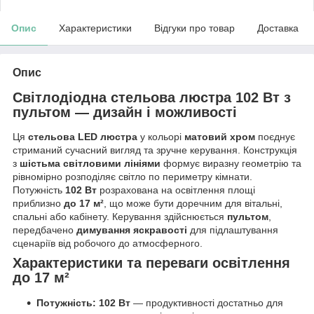
Опис
Характеристики
Відгуки про товар
Доставка
Опис
Світлодіодна стельова люстра 102 Вт з
пультом — дизайн і можливості
Ця
стельова LED люстра
у кольорі
матовий хром
поєднує
стриманий сучасний вигляд та зручне керування. Конструкція
з
шістьма світловими лініями
формує виразну геометрію та
рівномірно розподіляє світло по периметру кімнати.
Потужність
102 Вт
розрахована на освітлення площі
приблизно
до 17 м²
, що може бути доречним для вітальні,
спальні або кабінету. Керування здійснюється
пультом
,
передбачено
димування яскравості
для підлаштування
сценаріїв від робочого до атмосферного.
Характеристики та переваги освітлення
до 17 м²
Потужність: 102 Вт
— продуктивності достатньо для