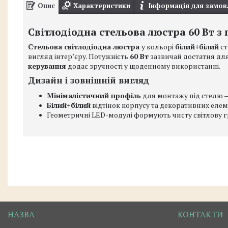
Опис
Характеристики
Інформація для замов
Світлодіодна стельова люстра 60 Вт з 
Стельова світлодіодна люстра
у кольорі
білий+білий
ст
вигляд інтерʼєру. Потужність
60 Вт
зазвичай достатня дл
керування
додає зручності у щоденному використанні.
Дизайн і зовнішній вигляд
Мінімалістичний профіль
для монтажу під стелю — 
Білий+білий
відтінок корпусу та декоративних елем
Геометричні LED-модулі формують чисту світлову гр