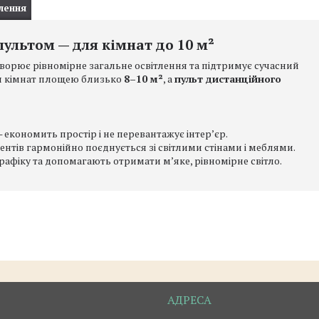
лення
пультом — для кімнат до 10 м²
ворює рівномірне загальне освітлення та підтримує сучасний
я кімнат площею близько
8–10 м²
, а
пульт дистанційного
економить простір і не перевантажує інтерʼєр.
ентів гармонійно поєднується зі світлими стінами і меблями.
афіку та допомагають отримати мʼяке, рівномірне світло.