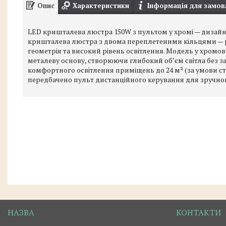
Опис
Характеристики
Інформація для замов
LED кришталева люстра 150W з пультом у хромі — дизайн д
кришталева люстра з двома переплетеними кільцями — ріше
геометрія та високий рівень освітлення. Модель у хромо
металеву основу, створюючи глибокий об’єм світла без за
комфортного освітлення приміщень до 24 м² (за умови ста
передбачено пульт дистанційного керування для зручно