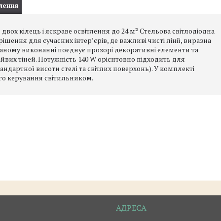
лення
вох кілець і яскраве освітлення до 24 м² Стельова світлодіодна
ння для сучасних інтер’єрів, де важливі чисті лінії, виразна
ваному виконанні поєднує прозорі декоративні елементи та
йвих тіней. Потужність 140 W орієнтовно підходить для
ндартної висоти стелі та світлих поверхонь). У комплекті
го керування світильником.