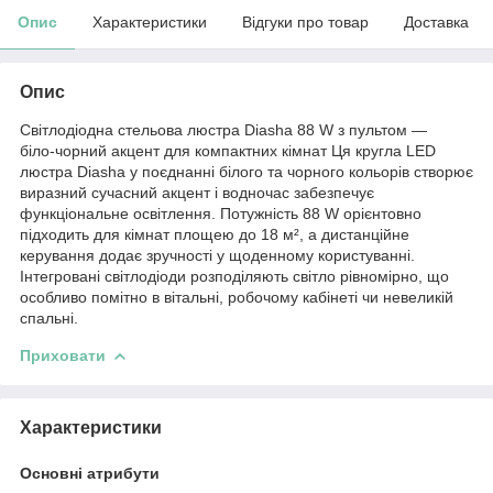
Опис
Характеристики
Відгуки про товар
Доставка
Опис
Світлодіодна стельова люстра Diasha 88 W з пультом —
біло‑чорний акцент для компактних кімнат Ця кругла LED
люстра Diasha у поєднанні білого та чорного кольорів створює
виразний сучасний акцент і водночас забезпечує
функціональне освітлення. Потужність 88 W орієнтовно
підходить для кімнат площею до 18 м², а дистанційне
керування додає зручності у щоденному користуванні.
Інтегровані світлодіоди розподіляють світло рівномірно, що
особливо помітно в вітальні, робочому кабінеті чи невеликій
спальні.
Приховати
Характеристики
Основні атрибути