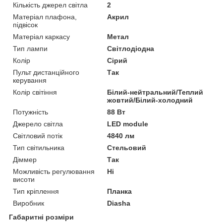
Кількість джерел світла
2
Матеріал плафона,
Акрил
підвісок
Матеріал каркасу
Метал
Тип лампи
Світлодіодна
Колір
Сірий
Пульт дистанційного
Так
керування
Колір світіння
Білий-нейтральний/Теплий
жовтий/Білий-холодний
Потужність
88 Вт
Джерело світла
LED module
Світловий потік
4840 лм
Тип світильника
Стельовий
Діммер
Так
Можливість регулювання
Ні
висоти
Тип кріплення
Планка
Виробник
Diasha
Габаритні розміри