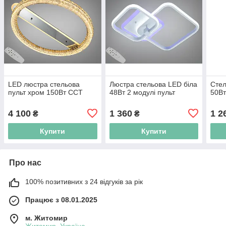
LED люстра стельова
Люстра стельова LED біла
Стел
пульт хром 150Вт CCT
48Вт 2 модулі пульт
50Вт
4 100
1 360
1 2
₴
₴
Купити
Купити
Про нас
100% позитивних з 24 відгуків за рік
Працює з 08.01.2025
м. Житомир
Житомир, Україна