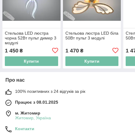
Стельова LED люстра
Стельова люстра LED біла
Стел
чорна 52Вт пульт димер 3
50Вт пульт 3 модулі
50Вт
модулі
1 450
1 470
1 4
₴
₴
Купити
Купити
Про нас
100% позитивних з 24 відгуків за рік
Працює з 08.01.2025
м. Житомир
Житомир, Україна
Контакти