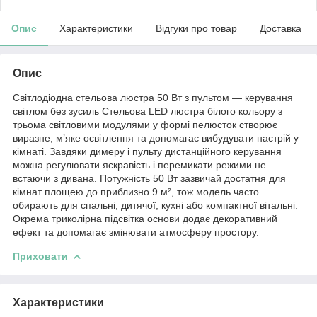
Опис
Характеристики
Відгуки про товар
Доставка
Опис
Світлодіодна стельова люстра 50 Вт з пультом — керування
світлом без зусиль Стельова LED люстра білого кольору з
трьома світловими модулями у формі пелюсток створює
виразне, м’яке освітлення та допомагає вибудувати настрій у
кімнаті. Завдяки димеру і пульту дистанційного керування
можна регулювати яскравість і перемикати режими не
встаючи з дивана. Потужність 50 Вт зазвичай достатня для
кімнат площею до приблизно 9 м², тож модель часто
обирають для спальні, дитячої, кухні або компактної вітальні.
Окрема триколірна підсвітка основи додає декоративний
ефект та допомагає змінювати атмосферу простору.
Приховати
Характеристики