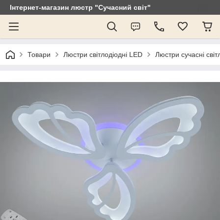
Інтернет-магазин люстр "Сучасний світ"
Товари
Люстри світлодіодні LED
Люстри сучасні світ