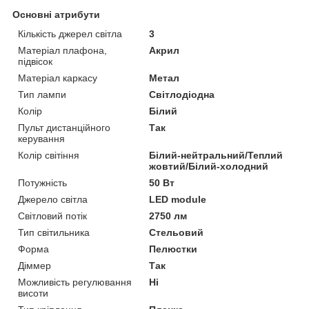
Основні атрибути
Кількість джерел світла
3
Матеріал плафона,
Акрил
підвісок
Матеріал каркасу
Метал
Тип лампи
Світлодіодна
Колір
Білий
Пульт дистанційного
Так
керування
Колір світіння
Білий-нейтральний/Теплий
жовтий/Білий-холодний
Потужність
50 Вт
Джерело світла
LED module
Світловий потік
2750 лм
Тип світильника
Стельовий
Форма
Пелюстки
Діммер
Так
Можливість регулювання
Ні
висоти