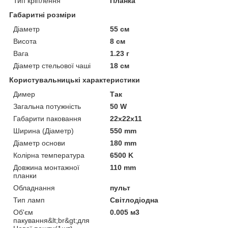
Тип кріплення
Планка
Габаритні розміри
Діаметр
55 см
Висота
8 см
Вага
1.23 г
Діаметр стельової чаші
18 см
Користувальницькі характеристики
Димер
Так
Загальна потужність
50 W
Габарити паковання
22x22x11
Ширина (Діаметр)
550 mm
Діаметр основи
180 mm
Колірна температура
6500 K
Довжина монтажної
110 mm
планки
Обладнання
пульт
Тип ламп
Світлодіодна
Об'єм
0.005 м3
пакування&lt;br&gt;для