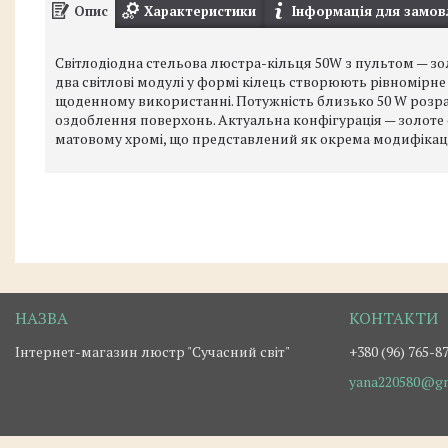
Опис
Характеристики
Інформація для замов
Світлодіодна стельова люстра-кільця 50W з пультом — з
два світлові модулі у формі кілець створюють рівномірне
щоденному використанні. Потужність близько 50 W розрахо
оздоблення поверхонь. Актуальна конфігурація — золоте о
матовому хромі, що представлений як окрема модифікаці
Інтернет-магазин люстр "Сучасний світ"
+380 (96) 765-8
yana220580@gm