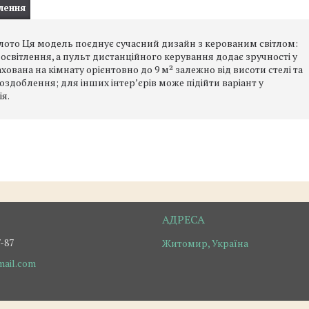
лення
олото Ця модель поєднує сучасний дизайн з керованим світлом:
 освітлення, а пульт дистанційного керування додає зручності у
вана на кімнату орієнтовно до 9 м² залежно від висоти стелі та
здоблення; для інших інтер’єрів може підійти варіант у
я.
7-87
Житомир, Україна
ail.com