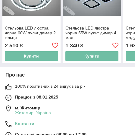
Стельова LED люстра
Стельова LED люстра
Стел
чорна 60W пульт димер 2
чорна 55W пульт димер 4
чорн
кільця
мод
моду
2 510
1 340
1 6
₴
₴
Купити
Купити
Про нас
100% позитивних з 24 відгуків за рік
Працює з 08.01.2025
м. Житомир
Житомир, Україна
Контакти
Сьогодні працює з 08:00 до 17:00