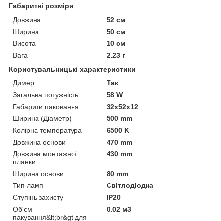
Габаритні розміри
Довжина
52 см
Ширина
50 см
Висота
10 см
Вага
2.23 г
Користувальницькі характеристики
Димер
Так
Загальна потужність
58 W
Габарити паковання
32x52x12
Ширина (Діаметр)
500 mm
Колірна температура
6500 K
Довжина основи
470 mm
Довжина монтажної
430 mm
планки
Ширина основи
80 mm
Тип ламп
Світлодіодна
Ступінь захисту
IP20
Об'єм
0.02 м3
пакування&lt;br&gt;для