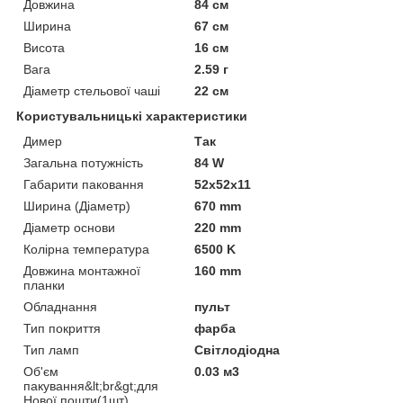
Довжина
84 см
Ширина
67 см
Висота
16 см
Вага
2.59 г
Діаметр стельової чаші
22 см
Користувальницькі характеристики
Димер
Так
Загальна потужність
84 W
Габарити паковання
52x52x11
Ширина (Діаметр)
670 mm
Діаметр основи
220 mm
Колірна температура
6500 K
Довжина монтажної
160 mm
планки
Обладнання
пульт
Тип покриття
фарба
Тип ламп
Світлодіодна
Об'єм
0.03 м3
пакування&lt;br&gt;для
Нової пошти(1шт)