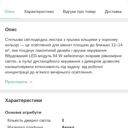
Опис
Характеристики
Відгуки про товар
Доставка
Опис
Стельова світлодіодна люстра з трьома кільцями у чорному
кольорі — це освітлення для кімнат площею до близько 12–14
м², яке поєднує лаконічний дизайн і зручне керування.
Вбудований LED-модуль 84 W забезпечує яскраве рівномірне
світло, а пульт дистанційного керування з димером дозволяє
налаштовувати інтенсивність під задачу: від робочої
концентрації до м’якого вечірнього освітлення.
Приховати
Характеристики
Основні атрибути
Кількість джерел світла
3
Матеріал плафона,
Акрил