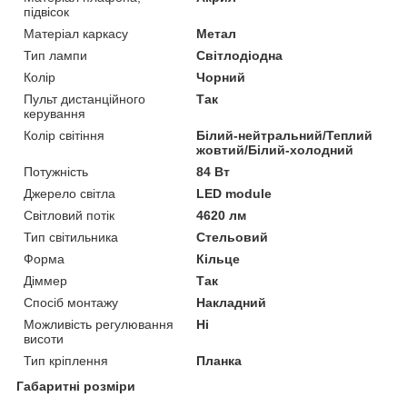
підвісок
Матеріал каркасу
Метал
Тип лампи
Світлодіодна
Колір
Чорний
Пульт дистанційного
Так
керування
Колір світіння
Білий-нейтральний/Теплий
жовтий/Білий-холодний
Потужність
84 Вт
Джерело світла
LED module
Світловий потік
4620 лм
Тип світильника
Стельовий
Форма
Кільце
Діммер
Так
Спосіб монтажу
Накладний
Можливість регулювання
Ні
висоти
Тип кріплення
Планка
Габаритні розміри