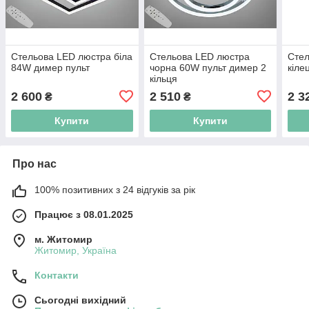
Стельова LED люстра біла
Стельова LED люстра
Стел
84W димер пульт
чорна 60W пульт димер 2
кіле
кільця
2 600
2 510
2 3
₴
₴
Купити
Купити
Про нас
100% позитивних з 24 відгуків за рік
Працює з 08.01.2025
м. Житомир
Житомир, Україна
Контакти
Сьогодні вихідний