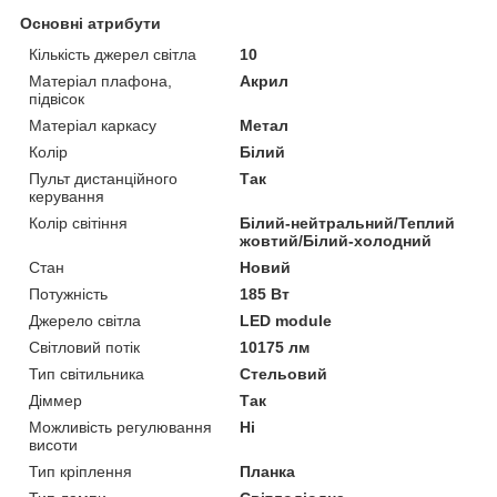
Основні атрибути
Кількість джерел світла
10
Матеріал плафона,
Акрил
підвісок
Матеріал каркасу
Метал
Колір
Білий
Пульт дистанційного
Так
керування
Колір світіння
Білий-нейтральний/Теплий
жовтий/Білий-холодний
Стан
Новий
Потужність
185 Вт
Джерело світла
LED module
Світловий потік
10175 лм
Тип світильника
Стельовий
Діммер
Так
Можливість регулювання
Ні
висоти
Тип кріплення
Планка