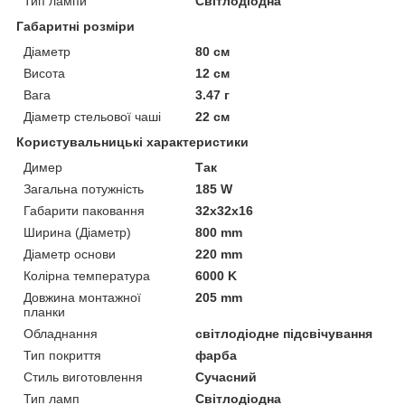
Тип лампи
Світлодіодна
Габаритні розміри
Діаметр
80 см
Висота
12 см
Вага
3.47 г
Діаметр стельової чаші
22 см
Користувальницькі характеристики
Димер
Так
Загальна потужність
185 W
Габарити паковання
32x32x16
Ширина (Діаметр)
800 mm
Діаметр основи
220 mm
Колірна температура
6000 K
Довжина монтажної
205 mm
планки
Обладнання
світлодіодне підсвічування
Тип покриття
фарба
Стиль виготовлення
Сучасний
Тип ламп
Світлодіодна