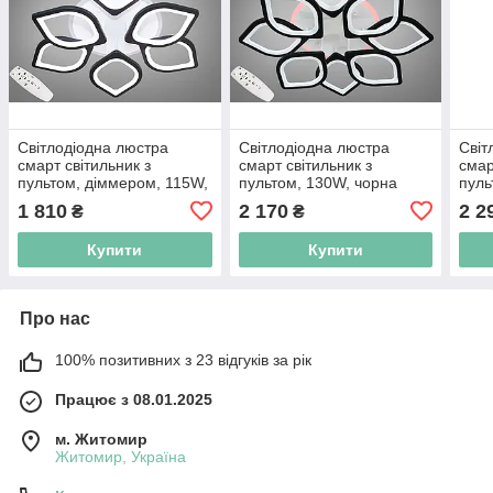
Світлодіодна люстра
Світлодіодна люстра
Світ
смарт світильник з
смарт світильник з
смар
пультом, діммером, 115W,
пультом, 130W, чорна
пуль
чорна
хро
1 810
2 170
2 2
₴
₴
Купити
Купити
Про нас
100% позитивних з 23 відгуків за рік
Працює з 08.01.2025
м. Житомир
Житомир, Україна