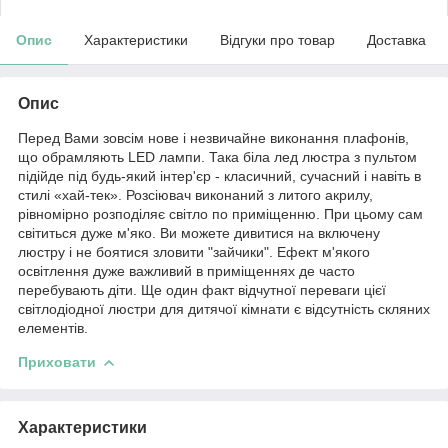
Опис
Характеристики
Відгуки про товар
Доставка
Опис
Перед Вами зовсім нове і незвичайне виконання плафонів,
що обрамляють LED лампи. Така біла лед люстра з пультом
підійде під будь-який інтер'єр - класичний, сучасний і навіть в
стилі «хай-тек». Розсіювач виконаний з литого акрилу,
рівномірно розподіляє світло по приміщенню. При цьому сам
світиться дуже м'яко. Ви можете дивитися на включену
люстру і не боятися зловити "зайчики". Ефект м'якого
освітлення дуже важливий в приміщеннях де часто
перебувають діти. Ще один факт відчутної переваги цієї
світлодіодної люстри для дитячої кімнати є відсутність скляних
елементів.
Приховати
Характеристики