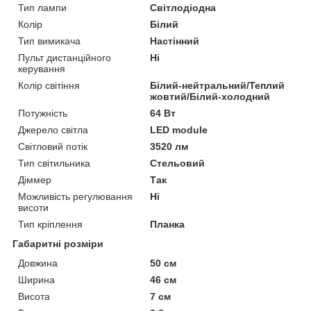
Тип лампи
Світлодіодна
Колір
Білий
Тип вимикача
Настінний
Пульт дистанційного
Ні
керування
Колір світіння
Білий-нейтральний/Теплий
жовтий/Білий-холодний
Потужність
64 Вт
Джерело світла
LED module
Світловий потік
3520 лм
Тип світильника
Стельовий
Діммер
Так
Можливість регулювання
Ні
висоти
Тип кріплення
Планка
Габаритні розміри
Довжина
50 см
Ширина
46 см
Висота
7 см