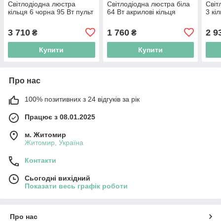
Світлодіодна люстра
Світлодіодна люстра біла
Світ
кільця 6 чорна 95 Вт пульт
64 Вт акрилові кільця
3 кі
3 710
1 760
2 9
₴
₴
Купити
Купити
Про нас
100% позитивних з 24 відгуків за рік
Працює з 08.01.2025
м. Житомир
Житомир, Україна
Контакти
Сьогодні вихідний
Показати весь графік роботи
Про нас