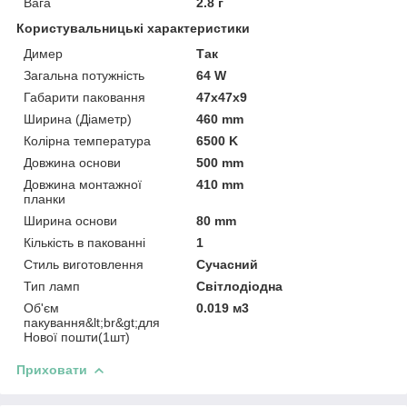
Вага
2.8 г
Користувальницькі характеристики
Димер
Так
Загальна потужність
64 W
Габарити паковання
47x47x9
Ширина (Діаметр)
460 mm
Колірна температура
6500 K
Довжина основи
500 mm
Довжина монтажної
410 mm
планки
Ширина основи
80 mm
Кількість в пакованні
1
Стиль виготовлення
Сучасний
Тип ламп
Світлодіодна
Об'єм
0.019 м3
пакування&lt;br&gt;для
Нової пошти(1шт)
Приховати