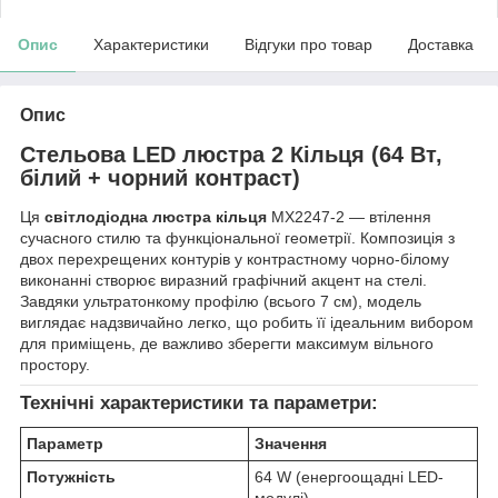
Опис
Характеристики
Відгуки про товар
Доставка
Опис
Стельова LED люстра 2 Кільця (64 Вт,
білий + чорний контраст)
Ця
світлодіодна люстра кільця
MX2247-2 — втілення
сучасного стилю та функціональної геометрії. Композиція з
двох перехрещених контурів у контрастному чорно-білому
виконанні створює виразний графічний акцент на стелі.
Завдяки ультратонкому профілю (всього 7 см), модель
виглядає надзвичайно легко, що робить її ідеальним вибором
для приміщень, де важливо зберегти максимум вільного
простору.
Технічні характеристики та параметри:
Параметр
Значення
Потужність
64 W (енергоощадні LED-