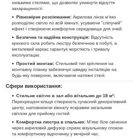
низькими стелями, що дозволяє уникнути відчуття
захаращеності.
Рівномірне розсіювання:
Акрилова лінза м’яко
розподіляє світло по всій кімнаті, усуваючи "сліпучий"
ефект і створюючи комфортне середовище для очей.
Безпечна та надійна конструкція:
Відсутність
крихкого скла робить люстру безпечною в побуті, а
металевий каркас гарантує жорсткість і тривалу
експлуатацію.
Простий монтаж:
Стельовий тип кріплення на
монтажну планку забезпечує швидку інсталяцію на
будь-яку поверхню, включаючи натяжні стелі.
Сфери використання:
Стильне світло в зал або вітальню до 18 м²:
Перехрещені кільця створюють сучасний декоративний
центр, наповнюючи кімнату яскравим загальним
світлом для прийому гостей.
Комфортна люстра в спальню:
М’яке біле свічення
через акриловий дифузор сприяє візуальному спокою
та комфортному відпочинку у вечірній час.