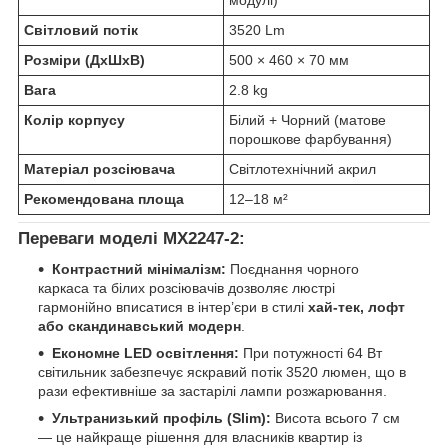
модулі)
Світловий потік
3520 Lm
Розміри (ДхШхВ)
500 × 460 × 70 мм
Вага
2.8 kg
Колір корпусу
Білий + Чорний (матове
порошкове фарбування)
Матеріал розсіювача
Світлотехнічний акрил
Рекомендована площа
12–18 м²
Переваги моделі MX2247-2:
Контрастний мінімалізм:
Поєднання чорного
каркаса та білих розсіювачів дозволяє люстрі
гармонійно вписатися в інтер’єри в стилі
хай-тек, лофт
або скандинавський модерн
.
Економне LED освітлення:
При потужності 64 Вт
світильник забезпечує яскравий потік 3520 люмен, що в
рази ефективніше за застарілі лампи розжарювання.
Ультранизький профіль (Slim):
Висота всього 7 см
— це найкраще рішення для власників квартир із