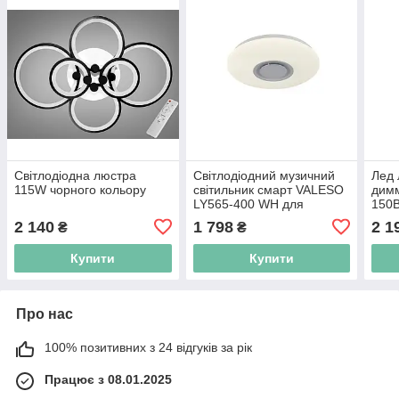
Світлодіодна люстра
Світлодіодний музичний
Лед 
115W чорного кольору
світильник смарт VALESO
димм
LY565-400 WH для
150В
вітальні та спальні
2 140
1 798
2 1
₴
₴
48W+5W RGB Білий
Купити
Купити
Про нас
100% позитивних з 24 відгуків за рік
Працює з 08.01.2025