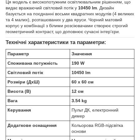
Ця модель є високопотужним освітлювальним рішенням, що
видає вражаючий світловий потік у
10450 lm
. Дизайн
базується на поєднанні восьми квадратних модулів (4 великих
та 4 малих), розташованих у два яруси. Чорний матовий
корпус у комбінації з білими розсіювачами створює строгий
геометричний контраст, що доповнює сучасні інтер'єри.
Технічні характеристики та параметри:
Параметр
Значення
Споживана потужність
190 W
Світловий потік
10450 lm
Розміри (ДхШ)
60 х 60 см
Висота (В)
12 см
Вага
3.54 kg
Керування
Пульт ДК, електронний
димер
Додаткове оснащення
Кольорова RGB-підсвітка
основи