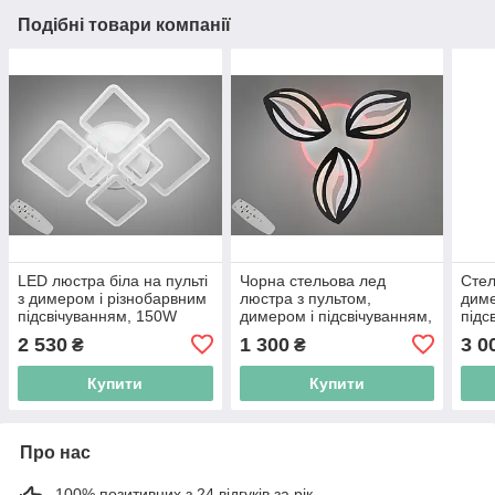
Подібні товари компанії
LED люстра біла на пульті
Чорна стельова лед
Стел
з димером і різнобарвним
люстра з пультом,
дим
підсвічуванням, 150W
димером і підсвічуванням,
підс
52W
біли
2 530
1 300
3 0
₴
₴
Купити
Купити
Про нас
100% позитивних з 24 відгуків за рік