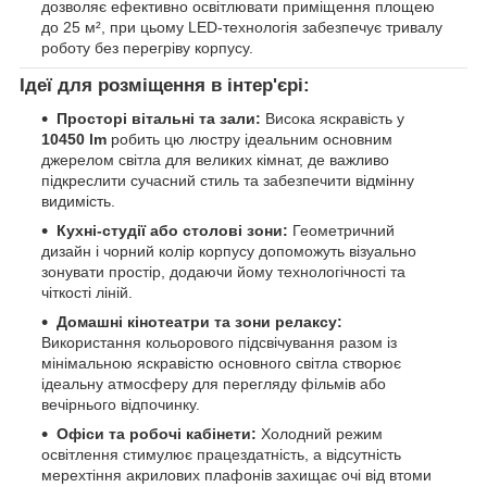
дозволяє ефективно освітлювати приміщення площею
до 25 м², при цьому LED-технологія забезпечує тривалу
роботу без перегріву корпусу.
Ідеї для розміщення в інтер'єрі:
Просторі вітальні та зали:
Висока яскравість у
10450 lm
робить цю люстру ідеальним основним
джерелом світла для великих кімнат, де важливо
підкреслити сучасний стиль та забезпечити відмінну
видимість.
Кухні-студії або столові зони:
Геометричний
дизайн і чорний колір корпусу допоможуть візуально
зонувати простір, додаючи йому технологічності та
чіткості ліній.
Домашні кінотеатри та зони релаксу:
Використання кольорового підсвічування разом із
мінімальною яскравістю основного світла створює
ідеальну атмосферу для перегляду фільмів або
вечірнього відпочинку.
Офіси та робочі кабінети:
Холодний режим
освітлення стимулює працездатність, а відсутність
мерехтіння акрилових плафонів захищає очі від втоми