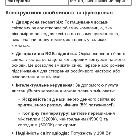
Матеріали
Метал, високоякісний акрил
Конструктивні особливості та функціонал
Двоярусна геометрія:
Розташування восьми
світлових рамок створює об'ємну композицію, яка
рівномірно розподіляє світло по всьому приміщенню,
виключаючи появу темних зон навіть у великих
кімнатах.
Декоративна RGB-підсвітка:
Окрім основного білого
світла, люстра оснащена кольоровим контуром навколо
основи. Це дозволяє вмикати синє, червоне або рожеве
підсвічування для створення особливого настрою або
використання як нічника.
Інтелектуальне керування:
За допомогою пульта
дистанційного керування можна плавно змінювати:
Яскравість:
від насиченого денного світла до
приглушеного режиму нічника (
5% потужності
).
Колірну температуру:
миттєве перемикання
між теплим (3200К), нейтральним (4500К) та
холодним (6000К) спектрами.
Надійність світлодіодів:
Потужність у
190 Вт