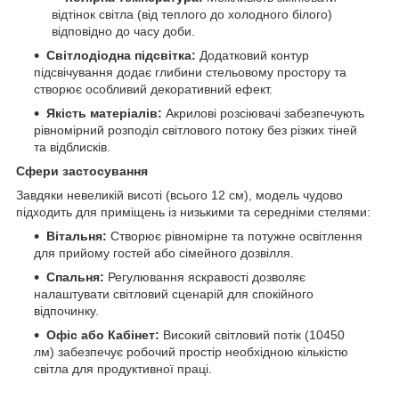
відтінок світла (від теплого до холодного білого)
відповідно до часу доби.
Світлодіодна підсвітка:
Додатковий контур
підсвічування додає глибини стельовому простору та
створює особливий декоративний ефект.
Якість матеріалів:
Акрилові розсіювачі забезпечують
рівномірний розподіл світлового потоку без різких тіней
та відблисків.
Сфери застосування
Завдяки невеликій висоті (всього 12 см), модель чудово
підходить для приміщень із низькими та середніми стелями:
Вітальня:
Створює рівномірне та потужне освітлення
для прийому гостей або сімейного дозвілля.
Спальня:
Регулювання яскравості дозволяє
налаштувати світловий сценарій для спокійного
відпочинку.
Офіс або Кабінет:
Високий світловий потік (10450
лм) забезпечує робочий простір необхідною кількістю
світла для продуктивної праці.