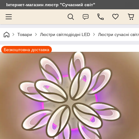
Інтернет-магазин люстр "Сучасний світ"
Товари
Люстри світлодіодні LED
Люстри сучасні світ
Безкоштовна доставка