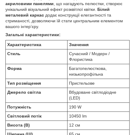
акриловими панелями
, що нагадують пелюстки, створює
унікальний візуальний ефект розквітлої квітки.
Білий
металевий каркас
додає конструкції елегантності та
стриманості, дозволяючи їй стати центральним елементом
вашого інтер’єру.
Загальні характеристики:
Характеристика
Значення
Стиль
Сучасний / Модерн /
Флористика
Форма
Багатопелюсткова,
низькопрофільна
Тип розміщення
Пристельове
Джерело світла
Вбудоване світлодіодне
(LED)
Потужність
190 W
Світловий потік
10450 lm
Висота (В)
12 см
Ширина (Ш)
65 см