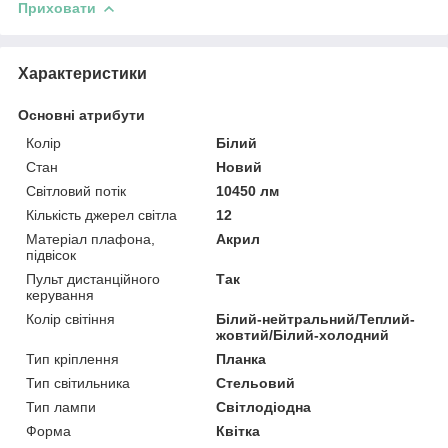
Приховати
Характеристики
Основні атрибути
Колір
Білий
Стан
Новий
Світловий потік
10450 лм
Кількість джерел світла
12
Матеріал плафона,
Акрил
підвісок
Пульт дистанційного
Так
керування
Колір світіння
Білий-нейтральний/Теплий-
жовтий/Білий-холодний
Тип кріплення
Планка
Тип світильника
Стельовий
Тип лампи
Світлодіодна
Форма
Квітка