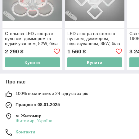
Стельова LED люстра з
LED люстра на стелю з
Світ
пультом, диммером та
пультом, диммером,
190В
підсвічуванням, 82W, біла
підсвічуванням, 85W, біла
2 290
1 560
3 2
₴
₴
Купити
Купити
Про нас
100% позитивних з 24 відгуків за рік
Працює з 08.01.2025
м. Житомир
Житомир, Україна
Контакти