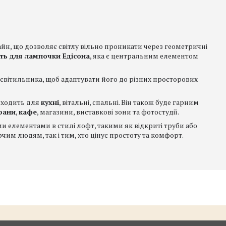
йн, що дозволяє світлу вільно проникати через геометричні
ть для лампочки Едісона
, яка є центральним елементом
світильника, щоб адаптувати його до різних просторових
ідходить для
кухні
, вітальні, спальні. Він також буде гарним
рани
,
кафе
, магазини, виставкові зони та фотостудії.
 елементами в стилі лофт, такими як відкриті труби або
чим людям, так і тим, хто цінує простоту та комфорт.