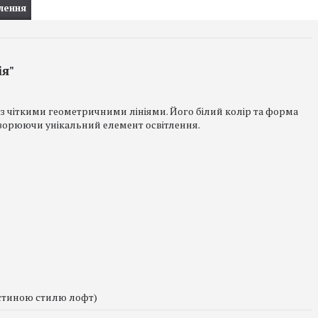
лення
ія"
з чіткими геометричними лініями. Його білий колір та форма
творюючи унікальний елемент освітлення.
астиною стилю лофт)