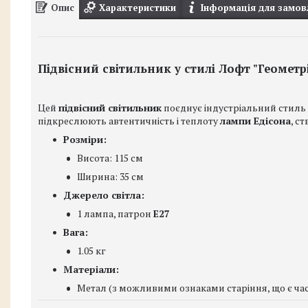
Опис
Характеристики
Інформація для замов
Підвісний світильник у стилі Лофт "Геометр
Цей
підвісний світильник
поєднує індустріальний стиль 
підкреслюють автентичність і теплоту
лампи Едісона
, с
Розміри:
Висота: 115 см
Ширина: 35 см
Джерело світла:
1 лампа, патрон
E27
Вага:
1.05 кг
Матеріали:
Метал (з можливими ознаками старіння, що є ч