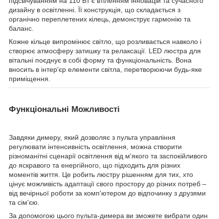
підсвічуванням на 110 Вт є втіленням інновацій та сучасного
дизайну в освітленні. Її конструкція, що складається з
органічно переплетених кілець, демонструє гармонію та
баланс.
Кожне кільце випромінює світло, що розливається навколо і
створює атмосферу затишку та релаксації. LED люстра для
вітальні поєднує в собі форму та функціональність. Вона
вносить в інтер'єр елементи світла, перетворюючи будь-яке
приміщення.
Функціональні Можливості
Завдяки димеру, який дозволяє з пульта управління
регулювати інтенсивність освітлення, можна створити
різноманітні сценарії освітлення від м'якого та заспокійливого
до яскравого та енергійного, що підходить для різних
моментів життя. Це робить люстру рішенням для тих, хто
цінує можливість адаптації свого простору до різних потреб –
від вечірньої роботи за комп'ютером до відпочинку з друзями
та сім'єю.
За допомогою цього пульта-димера ви зможете вибрати один