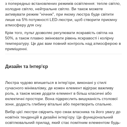
з попередньо встановлених режимів освітлення: тепле світло,
холодне світло, нейтральне світло. Ви також можете
активувати режим "нічник", при якому люстра буде світити
лише на 5% потужності LED-люстри, щоб створити приємну
атмосферу для сну.
Крім того, пульт дозволяє регулювати яскравість світла на
50%, а також плавно змінювати рівень яскравості і колірну
температуру. Це дає вам повний контроль над атмосферою в
приміщенні.
Дизайн та Інтер'єр
Люстра чудово впишеться в інтер'єри, виконані у стилі
сучасного мінімалізму, де кожен елемент відіграє важливу
роль, а також може додати елемент в більш класичні або
еклектичні простори. Вона підкреслить вишуканість столової
зони, додасть глибину вітальні або перетворить спальню.
Вибір цієї люстри свідчить про смак власника та його увагу до
новітніх тенденцій в дизайні інтер'єру. Це функціональний
освітлювальний прилад, який стає помітним елементом будь-