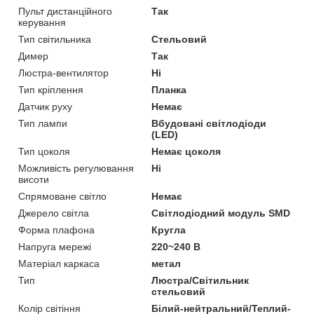
Пульт дистанційного
Так
керування
Тип світильника
Стельовий
Димер
Так
Люстра-вентилятор
Ні
Тип кріплення
Планка
Датчик руху
Немає
Тип лампи
Вбудовані світлодіоди
(LED)
Тип цоколя
Немає цоколя
Можливість регулювання
Ні
висоти
Спрямоване світло
Немає
Джерело світла
Світлодіодний модуль SMD
Форма плафона
Кругла
Напруга мережі
220~240 В
Матеріал каркаса
метал
Тип
Люстра/Світильник
стельовий
Колір світіння
Білий-нейтральний/Теплий-