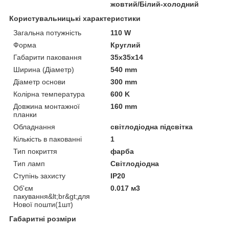
жовтий/Білий-холодний
Користувальницькі характеристики
Загальна потужність
110 W
Форма
Круглий
Габарити паковання
35x35x14
Ширина (Діаметр)
540 mm
Діаметр основи
300 mm
Колірна температура
600 K
Довжина монтажної
160 mm
планки
Обладнання
світлодіодна підсвітка
Кількість в пакованні
1
Тип покриття
фарба
Тип ламп
Світлодіодна
Ступінь захисту
IP20
Об'єм
0.017 м3
пакування&lt;br&gt;для
Нової пошти(1шт)
Габаритні розміри