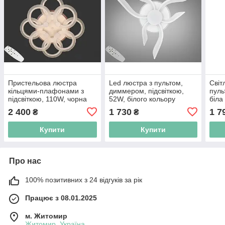
Пристельова люстра
Led люстра з пультом,
Світ
кільцями-плафонами з
диммером, підсвіткою,
пуль
підсвіткою, 110W, чорна
52W, білого кольору
біла
2 400
1 730
1 7
₴
₴
Купити
Купити
Про нас
100% позитивних з 24 відгуків за рік
Працює з 08.01.2025
м. Житомир
Житомир, Україна