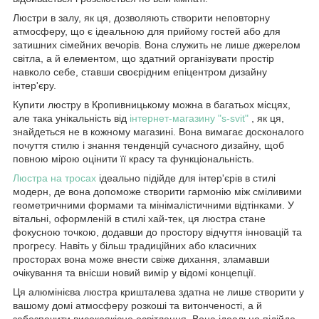
Люстри в залу, як ця, дозволяють створити неповторну
атмосферу, що є ідеальною для прийому гостей або для
затишних сімейних вечорів. Вона служить не лише джерелом
світла, а й елементом, що здатний організувати простір
навколо себе, ставши своєрідним епіцентром дизайну
інтер'єру.
Купити люстру в Кропивницькому можна в багатьох місцях,
але така унікальність від
інтернет-магазину "s-svit"
, як ця,
знайдеться не в кожному магазині. Вона вимагає досконалого
почуття стилю і знання тенденцій сучасного дизайну, щоб
повною мірою оцінити її красу та функціональність.
Люстра на тросах
ідеально підійде для інтер'єрів в стилі
модерн, де вона допоможе створити гармонію між сміливими
геометричними формами та мінімалістичними відтінками. У
вітальні, оформленій в стилі хай-тек, ця люстра стане
фокусною точкою, додавши до простору відчуття інновацій та
прогресу. Навіть у більш традиційних або класичних
просторах вона може внести свіже дихання, зламавши
очікування та внісши новий вимір у відомі концепції.
Ця алюмінієва люстра кришталева здатна не лише створити у
вашому домі атмосферу розкоші та витонченості, а й
забезпечити високоякісне освітлення. Вона ідеально підійде