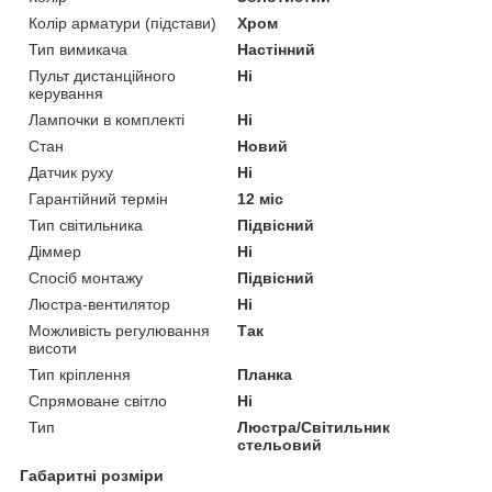
Колір арматури (підстави)
Хром
Тип вимикача
Настінний
Пульт дистанційного
Ні
керування
Лампочки в комплекті
Ні
Стан
Новий
Датчик руху
Ні
Гарантійний термін
12 міс
Тип світильника
Підвісний
Діммер
Ні
Спосіб монтажу
Підвісний
Люстра-вентилятор
Ні
Можливість регулювання
Так
висоти
Тип кріплення
Планка
Спрямоване світло
Ні
Тип
Люстра/Світильник
стельовий
Габаритні розміри