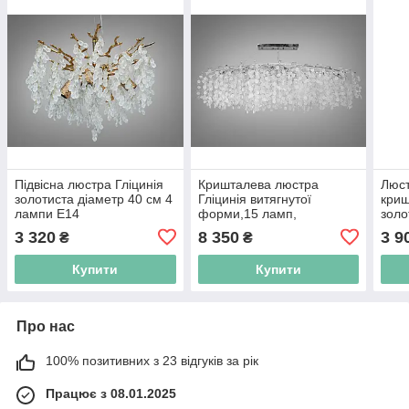
Підвісна люстра Гліцинія
Кришталева люстра
Люст
золотиста діаметр 40 см 4
Гліцинія витягнутої
криш
лампи E14
форми,15 ламп,
золо
золотиста
см
3 320
8 350
3 9
₴
₴
Купити
Купити
Про нас
100% позитивних з 23 відгуків за рік
Працює з 08.01.2025