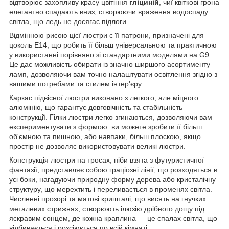
відтворює захопливу красу цвітіння
гліциній
, чиї квіткові грона
елегантно спадають вниз, створюючи враження водоспаду
світла, що ледь не досягає підлоги.
Відмінною рисою цієї люстри є її патрони, призначені для
цоколь Е14, що робить її більш універсальною та практичною
у використанні порівняно зі стандартними моделями на G9.
Це дає можливість обирати із значно ширшого асортименту
ламп, дозволяючи вам точно налаштувати освітлення згідно з
вашими потребами та стилем інтер'єру.
Каркас підвісної люстри виконано з легкого, але міцного
алюмінію, що гарантує довговічність та стабільність
конструкції. Гілки люстри легко згинаються, дозволяючи вам
експериментувати з формою: ви можете зробити її більш
об'ємною та пишною, або навпаки, більш плоскою, якщо
простір не дозволяє використовувати великі люстри.
Конструкція люстри на тросах, ніби взята з футуристичної
фантазії, представляє собою граціозні лінії, що розходяться в
усі боки, нагадуючи природну форму дерева або кристалічну
структуру, що мерехтить і переливається в променях світла.
Численні прозорі та матові кришталі, що висять на гнучких
металевих стрижнях, створюють ілюзію дрібного дощу під
яскравим сонцем, де кожна краплина — це спалах світла, що
відбивається і розсіюється по всій кімнаті.