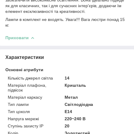
як для класичних, так і для сучасних інтер'єрів, додаючи їм
елемент ексклюзивності та креативності.
Лампи в комплект не входять. Увага!!! Вага люстри понад 15
кг.
Приховати
Характеристики
Основні атрибути
Кількість джерел світла
14
Матеріал плафона,
Кришталь
підвісок
Матеріал каркасу
Метал
Тип лампи
Світлодіодна
Тип цоколя
E14
Напруга мережі
220~240 В
Ступінь захисту IP
20
Колір
Золотистий