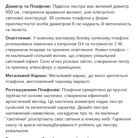
Діаметр та Плафони:
Підвісна люстра має великий діаметр
950 см, створюючи враження великої, але елегантної
світлової конструкції. 36 скляних плафони у формі
приплюстнутої колби діаметром 8 см надають їй витонченість
та легкість.
Освітлення:
У кожному матовому білому скляному плафоні
розташована лампочка з патроном G4 та потужністю 1 W,
створюючи яскраве та приємне освітлення. Кожен плафон –
як маленький спільний вогник, що створює унікальний
світловий ефект. Скло м'яко розсіює світло, створюючи теплу
та приємну атмосферу у приміщенні.
Металевий Каркас:
Металевий каркас, до якого кріпляться
плафони, виготовлений чорному варіанті.
Розташування Плафонів:
Плафони прикріплені до круглої
трубчастої основи хаотично, створюючи ефектний і
артистичний вигляд. Ця хаотична асиметрія надає люстрі
сучасний та еклектичний характер. Дизайн люстри
наповнений символікою, нагадуючи про те, як маленькі
"світлячки" розгортають своє світіння в нічному небі. Гармонія
хаосу та краса непередбачуваності роблять цю люстру
унікальною.