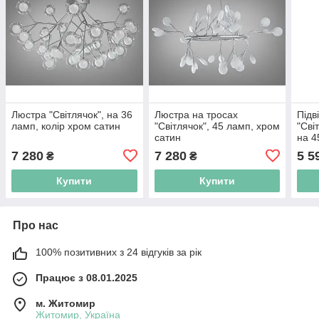
Люстра "Світлячок", на 36
Люстра на тросах
Підв
ламп, колір хром сатин
"Світлячок", 45 ламп, хром
"Сві
сатин
на 4
7 280
7 280
5 5
₴
₴
Купити
Купити
Про нас
100% позитивних з 24 відгуків за рік
Працює з 08.01.2025
м. Житомир
Житомир, Україна