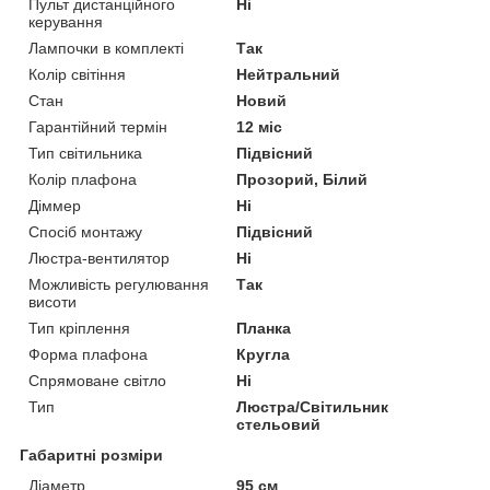
Пульт дистанційного
Ні
керування
Лампочки в комплекті
Так
Колір світіння
Нейтральний
Стан
Новий
Гарантійний термін
12 міс
Тип світильника
Підвісний
Колір плафона
Прозорий, Білий
Діммер
Ні
Спосіб монтажу
Підвісний
Люстра-вентилятор
Ні
Можливість регулювання
Так
висоти
Тип кріплення
Планка
Форма плафона
Кругла
Спрямоване світло
Ні
Тип
Люстра/Світильник
стельовий
Габаритні розміри
Діаметр
95 см