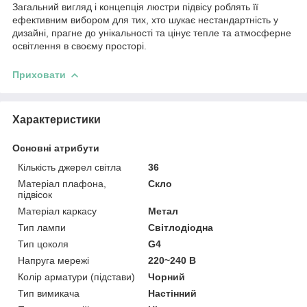
Загальний вигляд і концепція люстри підвісу роблять її
ефективним вибором для тих, хто шукає нестандартність у
дизайні, прагне до унікальності та цінує тепле та атмосферне
освітлення в своєму просторі.
Приховати
Характеристики
Основні атрибути
Кількість джерел світла
36
Матеріал плафона,
Скло
підвісок
Матеріал каркасу
Метал
Тип лампи
Світлодіодна
Тип цоколя
G4
Напруга мережі
220~240 В
Колір арматури (підстави)
Чорний
Тип вимикача
Настінний