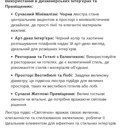
Використання в Дизайнерських Інтер'єрах та
Приміщеннях:
Сучасний Мінімалізм: Чорна л
юстра стане
центральним акцентом в просторі з мінімалістичним
дизайном, де прості лінії та елегантні матеріали
важливі.
Арт-деко Інтер'єри:
Чорний колір та хаотичне
розташування плафонів надає їй арт-деко вигляд,
ідеальний для розкішних інтер'єрів.
Ресторани та Готелі з Еклектикою:
Використовуйте
в ресторанах чи готелях, де є еклектичний стиль, де
різноманіття стилів і матеріалів об'єднані.
Просторі Вестибюлі та Лобі:
Завдяки великому
діаметру, ця підвісна люстра підійде для великих
просторів, таких як вестибюлі готелів або лобі.
Сучасні Житлові Приміщення:
Великі гостьові
кімнати чи вітальні, де потрібне вражаюче світлове
рішення.
Люстра підвіс «Світлячок» вражає своєю величчю,
елегантністю та стилізованою еклектикою, роблячи її
ідеальним елементом для ефектних та стильних інтер'єрів.