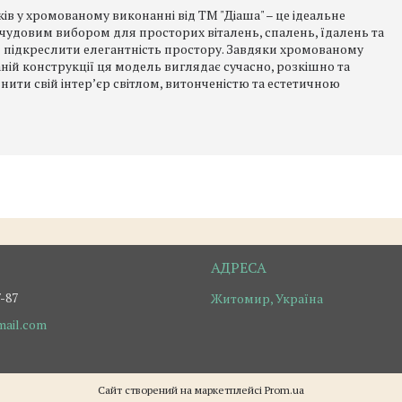
ів у хромованому виконанні від ТМ "Діаша" – це ідеальне
 чудовим вибором для просторих віталень, спалень, їдалень та
 й підкреслити елегантність простору. Завдяки хромованому
ій конструкції ця модель виглядає сучасно, розкішно та
внити свій інтер’єр світлом, витонченістю та естетичною
7-87
Житомир, Україна
ail.com
Сайт створений на маркетплейсі
Prom.ua