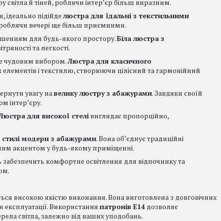
у світла й тіней, роблячи інтер’єр більш виразним.
и, ідеально підійде
люстра для їдальні з текстильними
, роблячи вечері ще більш приємними.
ішенням для будь-якого простору.
Біла люстра з
тряності та легкості.
де чудовим вибором.
Люстра для класичного
 елементів і текстилю, створюючи цілісний та гармонійний
ернути увагу на
велику люстру з абажурами
. Завдяки своїй
ом інтер’єру.
Люстра для високої стелі
виглядає пропорційно,
 стилі модерн з абажурами
. Вона об’єднує традиційні
ьним акцентом у будь-якому приміщенні.
ь забезпечить комфортне освітлення для відпочинку та
ом.
ться високою якістю виконання. Вона виготовлена з довговічних
ін експлуатації. Використання
патронів E14
дозволяє
ела світла, залежно від ваших уподобань.