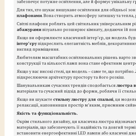
забезпечує потужне освітлення, але й формує унікальну гр
Для тих, хто шукає вишукане освітлення для обідньої зон
плафонами
. Вона створить атмосферу затишку та тепла
Світлі плафони роблять цей світильник універсальним р
абажурами
візуально розширює кімнату, додаючи їй пові
Якщо ви оформлюєте класичний інтер’єр, ця модель бу
інтер’єру
підкреслить елегантність меблів, декоративних
вигляд приміщення.
Любителям масштабних освітлювальних рішень варто зв
конструкції та кількості ламп вона стане ефектним центр
Якщо у вас високі стелі, ця модель – саме те, що потрібно.
підкреслюючи архітектуру простору та його розкіш.
Шанувальникам сучасних трендів сподобається
люстра в
матеріали та сучасний підхід до форми, роблячи її стил
Якщо ви шукаєте
стильну люстру для спальні
, ця модел
релаксації, наповнивши простір м’яким, приємним сяйв
Якість та функціональність.
Окрім стильного дизайну, ця класична люстра відзначає
матеріалів, що забезпечують її надійність та довгий терм
встановити енергоефективні LED лампи або класичні джер