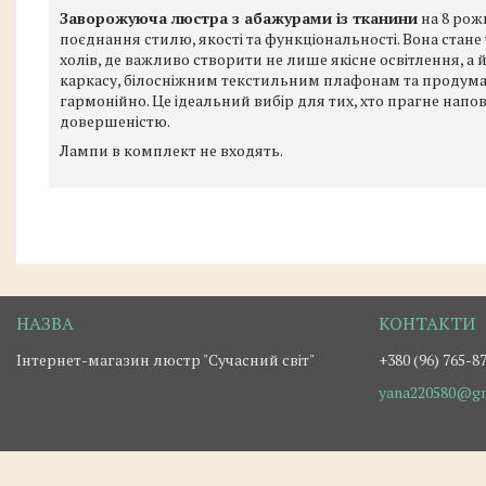
Заворожуюча люстра з абажурами із тканини
на 8 рожк
поєднання стилю, якості та функціональності. Вона стане
холів, де важливо створити не лише якісне освітлення, а
каркасу, білосніжним текстильним плафонам та продуман
гармонійно. Це ідеальний вибір для тих, хто прагне напо
довершеністю.
Лампи в комплект не входять.
Інтернет-магазин люстр "Сучасний світ"
+380 (96) 765-8
yana220580@gm