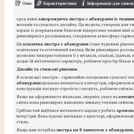
Опис
Характеристики
Інформація для замов
еред вами
заворожуюча люстра з абажурами із ткани
мотивів та сучасного дизайну. Ця модель створена для тих,
каркас із дзеркальним блиском підкреслює плавні лінії ко
рівномірного розсіювання, створюючи атмосферу гармоні
Ця
класична люстра з абажурами
стане чудовим рішенн
освітлення та естетичний вигляд. Вісім рівномірно розт
дозволяє використовувати її у вітальні, спальні, їдальні, 
додає їй витонченого характеру, роблячи простір більш 
Дизайн та стильові рішення.
В основі цієї люстри – гармонійне поєднання сучасної ге
абажурами
ідеально впишеться в інтер’єри, оформлені в 
конструкція поєднує строгість і легкість, роблячи світи
Якщо ви оформлюєте вітальню, зверніть увагу на
елеган
світла вона рівномірно наповнює кімнату теплим сяйво
Сріблястий відблиск металевого каркасу робить
хромова
інтер’єрів. Вона чудово виглядає у просторі, оформленом
стиль.
Якщо вам потрібна
люстра на 8 лампочок з абажурами