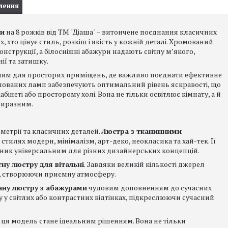
лення
ни
на 8 рожків від ТМ "Діаша" – витончене поєднання класичних
 хто цінує стиль, розкіш і якість у кожній деталі. Хромований
нструкції, а білосніжні абажури надають світлу м’якого,
ї та затишку.
ям для просторих приміщень, де важливо поєднати ефективне
ашованих ламп забезпечують оптимальний рівень яскравості, що
кабінеті або просторому холі. Вона не тільки освітлює кімнату, а й
виразним.
ометрії та класичних деталей.
Люстра з тканинними
стилях модерн, мінімалізм, арт-деко, неокласика та хай-тек. Її
льник універсальним для різних дизайнерських концепцій.
тну люстру для вітальні
. Завдяки великій кількості джерел
м, створюючи приємну атмосферу.
ну люстру з абажурами
чудовим доповненням до сучасних
у у світлих або контрастних відтінках, підкреслюючи сучасний
, ця модель стане ідеальним рішенням. Вона не тільки