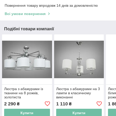
Повернення товару впродовж 14 днів за домовленістю
Всі умови повернення
Подібні товари компанії
Люстра з абажурами із
Люстра з абажурами на 3
Люст
тканини на 8 рожків,
лампи в класичному
біли
золотиста
виконанні
рожк
2 290
1 110
1 8
₴
₴
Купити
Купити