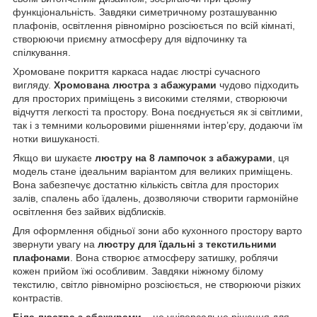
функціональність. Завдяки симетричному розташуванню
плафонів, освітлення рівномірно розсіюється по всій кімнаті,
створюючи приємну атмосферу для відпочинку та
спілкування.
Хромоване покриття каркаса надає люстрі сучасного
вигляду.
Хромована люстра з абажурами
чудово підходить
для просторих приміщень з високими стелями, створюючи
відчуття легкості та простору. Вона поєднується як зі світлими,
так і з темними кольоровими рішеннями інтер’єру, додаючи їм
нотки вишуканості.
Якщо ви шукаєте
люстру на 8 лампочок з абажурами
, ця
модель стане ідеальним варіантом для великих приміщень.
Вона забезпечує достатню кількість світла для просторих
залів, спалень або їдалень, дозволяючи створити гармонійне
освітлення без зайвих відблисків.
Для оформлення обідньої зони або кухонного простору варто
звернути увагу на
люстру для їдальні з текстильними
плафонами
. Вона створює атмосферу затишку, роблячи
кожен прийом їжі особливим. Завдяки ніжному білому
текстилю, світло рівномірно розсіюється, не створюючи різких
контрастів.
Біла люстра з абажурами
– це універсальне рішення для