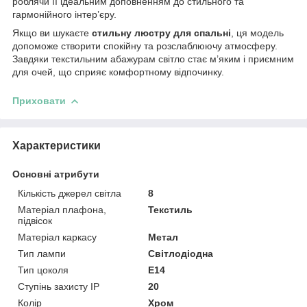
роблячи її ідеальним доповненням до стильного та
гармонійного інтер’єру.
Якщо ви шукаєте
стильну люстру для спальні
, ця модель
допоможе створити спокійну та розслаблюючу атмосферу.
Завдяки текстильним абажурам світло стає м’яким і приємним
для очей, що сприяє комфортному відпочинку.
Приховати
Характеристики
Основні атрибути
Кількість джерел світла
8
Матеріал плафона,
Текстиль
підвісок
Матеріал каркасу
Метал
Тип лампи
Світлодіодна
Тип цоколя
E14
Ступінь захисту IP
20
Колір
Хром