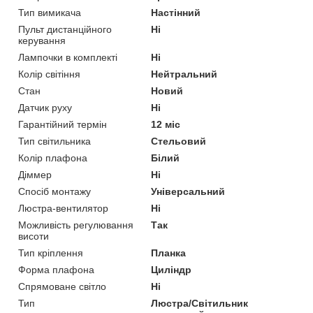
Тип вимикача
Настінний
Пульт дистанційного
Ні
керування
Лампочки в комплекті
Ні
Колір світіння
Нейтральний
Стан
Новий
Датчик руху
Ні
Гарантійний термін
12 міс
Тип світильника
Стельовий
Колір плафона
Білий
Діммер
Ні
Спосіб монтажу
Універсальний
Люстра-вентилятор
Ні
Можливість регулювання
Так
висоти
Тип кріплення
Планка
Форма плафона
Циліндр
Спрямоване світло
Ні
Тип
Люстра/Світильник