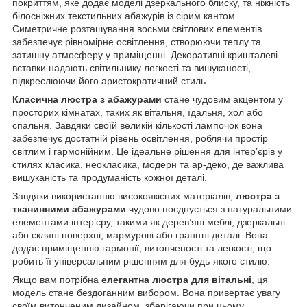
покриттям, яке додає моделі дзеркального блиску, та ніжність
білосніжних текстильних абажурів із сірим кантом.
Симетричне розташування восьми світлових елементів
забезпечує рівномірне освітлення, створюючи теплу та
затишну атмосферу у приміщенні. Декоративні кришталеві
вставки надають світильнику легкості та вишуканості,
підкреслюючи його аристократичний стиль.
Класична люстра з абажурами
стане чудовим акцентом у
просторих кімнатах, таких як вітальня, їдальня, хол або
спальня. Завдяки своїй великій кількості лампочок вона
забезпечує достатній рівень освітлення, роблячи простір
світлим і гармонійним. Це ідеальне рішення для інтер’єрів у
стилях класика, неокласика, модерн та ар-деко, де важлива
вишуканість та продуманість кожної деталі.
Завдяки використанню високоякісних матеріалів,
люстра з
тканинними абажурами
чудово поєднується з натуральними
елементами інтер’єру, такими як дерев’яні меблі, дзеркальні
або скляні поверхні, мармурові або гранітні деталі. Вона
додає приміщенню гармонії, витонченості та легкості, що
робить її універсальним рішенням для будь-якого стилю.
Якщо вам потрібна
елегантна люстра для вітальні
, ця
модель стане бездоганним вибором. Вона привертає увагу
своїм витонченим дизайном, зберігаючи при цьому