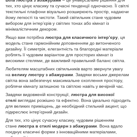
тих, хто цінує класику та сучасні тенденції одночасно. Її світлі
текстильні плафони візуально розширюють простір, надаючи
йому легкості та чистоти. Такий світильник стане чудовим
вибором для інтер’єрів у світлих тонах або кімнат із
мінімалістичним декором.
Якщо вам потрібна
люстра для класичного інтер’єру
, ця
модель стане гармонійним доповненням до витонченого
дизайну. Її симетрія, елегантність та благородні матеріали
роблять її чудовим варіантом для просторих кімнат із
високими стелями, де важливий правильний баланс світла.
Любителям масштабних світильників варто звернути увагу
на
велику люстру з абажурами
. Завдяки восьми джерелам
світла вона забезпечує максимальне охоплення простору,
роблячи кімнату затишною та світлою навіть у вечірній час.
Завдяки видовженій конструкції,
люстра для високої
стелі
виглядає розкішно та ефектно. Вона ідеально підходить
для великих приміщень, де необхідний стильний акцент, що
підкреслює інтер’єрний дизайн.
Для тих, хто цінує сучасну класику, чудовим рішенням
стане
люстра в стилі модерн з абажурами
. Вона вдало
поєднує класичні форми з інноваційними матеріалами,