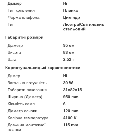
Діммер
Ні
Тип кріплення
Планка
Форма плафона
Циліндр
Тип
Люстра/Світильник
стельовий
Габаритні розміри
Діаметр
95 см
Висота
83 см
Вага
2.52 г
Користувальницькі характеристики
Димер
Ні
Загальна потужність
30 W
Габарити паковання
31x82x15
Ширина (Діаметр)
950 mm
Кількість ламп
6
Діаметр основи
120 mm
Колірна температура
4100 K
Довжина монтажної
115 mm
планки