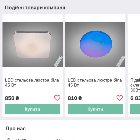
Подібні товари компанії
LED стельова люстра біла
LED стельова люстра біла
Підв
45 Вт
45 Вт
скля
30В
850
810
6 8
₴
₴
Купити
Купити
Про нас