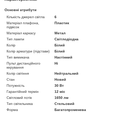
Основні атрибути
Кількість джерел світла
6
Матеріал плафона,
Пластик
підвісок
Матеріал каркасу
Метал
Тип лампи
Світлодіодна
Колір
Білий
Колір арматури (підстави)
Білий
Тип вимикача
Настінний
Пульт дистанційного
Ні
керування
Колір світіння
Нейтральний
Стан
Новий
Потужність
30 Вт
Гарантійний термін
12 міс
Світловий потік
1650 лм
Тип світильника
Стельовий
Форма
Багатопроменева