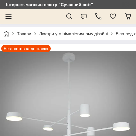
Інтернет-магазин люстр "Сучасний світ"
Товари
Люстри у мінімалістичному дізайні
Біла лед 
Безкоштовна доставка