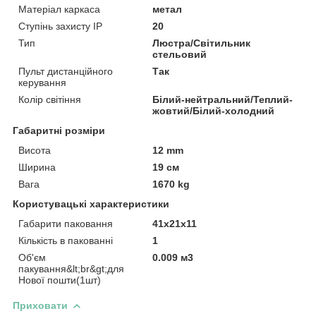
Матеріал каркаса
метал
Ступінь захисту IP
20
Тип
Люстра/Світильник
стельовий
Пульт дистанційного
Так
керування
Колір світіння
Білий-нейтральний/Теплий-
жовтий/Білий-холодний
Габаритні розміри
Висота
12 mm
Ширина
19 см
Вага
1670 kg
Користувацькі характеристики
Габарити паковання
41x21x11
Кількість в пакованні
1
Об'єм
0.009 м3
пакування&lt;br&gt;для
Нової пошти(1шт)
Приховати