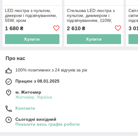
LED люстра з пультом,
Стельова LED люстра з
Світ
дімером і підсвічуванням,
пультом, диммером і
світ
55W, хром
підсвічуванням, 110W,
підс
золотиста
золо
1 680
2 610
3 0
₴
₴
Купити
Купити
Про нас
100% позитивних з 24 відгуків за рік
Працює з 08.01.2025
м. Житомир
Житомир, Україна
Контакти
Сьогодні вихідний
Показати весь графік роботи