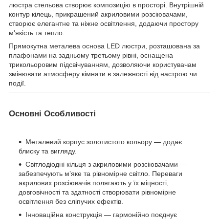
люстра стельова створює композицію в просторі. Внутрішній
контур кілець, прикрашений акриловими розсіювачами,
створює елегантне та ніжне освітлення, додаючи простору
м'якість та тепло.
Прямокутна металева основа LED люстри, розташована за
плафонами на задньому третьому рівні, оснащена
трикольоровим підсвічуванням, дозволяючи користувачам
змінювати атмосферу кімнати в залежності від настрою чи
події.
Основні Особливості
Металевий корпус золотистого кольору — додає
блиску та вигляду.
Світлодіодні кільця з акриловими розсіювачами —
забезпечують м’яке та рівномірне світло. Переваги
акрилових розсіювачів полягають у їх міцності,
довговічності та здатності створювати рівномірне
освітлення без сліпучих ефектів.
Інноваційна конструкція — гармонійно поєднує