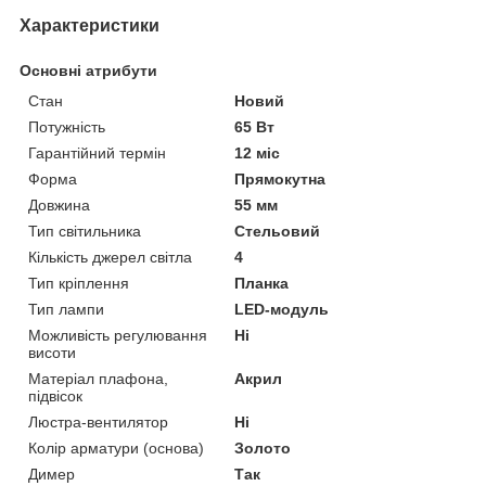
Характеристики
Основні атрибути
Стан
Новий
Потужність
65 Вт
Гарантійний термін
12 міс
Форма
Прямокутна
Довжина
55 мм
Тип світильника
Стельовий
Кількість джерел світла
4
Тип кріплення
Планка
Тип лампи
LED-модуль
Можливість регулювання
Ні
висоти
Матеріал плафона,
Акрил
підвісок
Люстра-вентилятор
Ні
Колір арматури (основа)
Золото
Димер
Так