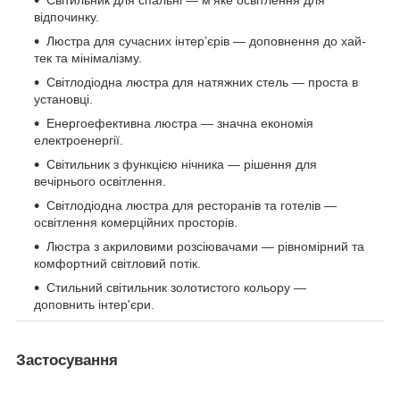
Світильник для спальні — м'яке освітлення для
відпочинку.
Люстра для сучасних інтер’єрів — доповнення до хай-
тек та мінімалізму.
Світлодіодна люстра для натяжних стель — проста в
установці.
Енергоефективна люстра — значна економія
електроенергії.
Світильник з функцією нічника — рішення для
вечірнього освітлення.
Світлодіодна люстра для ресторанів та готелів —
освітлення комерційних просторів.
Люстра з акриловими розсіювачами — рівномірний та
комфортний світловий потік.
Стильний світильник золотистого кольору —
доповнить інтер'єри.
Застосування