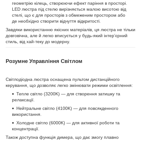
геометрію кілець, створюючи ефект паріння в просторі.
LED люстра під стелю вирізняється малою висотою від
стелі, що є для просторів з обмеженим простором або
де необхідно створити відчуття відкритості.
Завдяки використанню якісних матеріалів, ця люстра не тільки
довговічна, але й легко вписується у будь-який інтер’єрний
стиль, від хай-теку до модерну.
Розумне Управління Світлом
Світлодіодна люстра оснащена пультом дистанційного
керування, що дозволяє легко змінювати режими освітлення:
Тепле світло (3200K) — для створення затишку та
релаксації.
Нейтральне світло (4100K) — для повсякденного
використання.
Холодне світло (6000K) — для активної роботи та
концентрації.
Також доступна функція димера, що дає змогу плавно