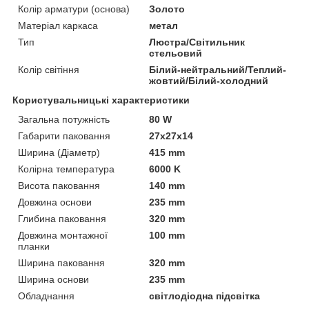
Колір арматури (основа)
Золото
Матеріал каркаса
метал
Тип
Люстра/Світильник
стельовий
Колір світіння
Білий-нейтральний/Теплий-
жовтий/Білий-холодний
Користувальницькі характеристики
Загальна потужність
80 W
Габарити паковання
27x27x14
Ширина (Діаметр)
415 mm
Колірна температура
6000 K
Висота паковання
140 mm
Довжина основи
235 mm
Глибина паковання
320 mm
Довжина монтажної
100 mm
планки
Ширина паковання
320 mm
Ширина основи
235 mm
Обладнання
світлодіодна підсвітка