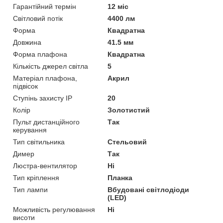
Гарантійний термін
12 міс
Світловий потік
4400 лм
Форма
Квадратна
Довжина
41.5 мм
Форма плафона
Квадратна
Кількість джерел світла
5
Матеріал плафона,
Акрил
підвісок
Ступінь захисту IP
20
Колір
Золотистий
Пульт дистанційного
Так
керування
Тип світильника
Стельовий
Димер
Так
Люстра-вентилятор
Ні
Тип кріплення
Планка
Тип лампи
Вбудовані світлодіоди
(LED)
Можливість регулювання
Ні
висоти