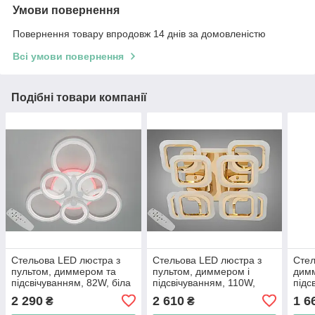
Умови повернення
Повернення товару впродовж 14 днів за домовленістю
Всі умови повернення
Подібні товари компанії
Стельова LED люстра з
Стельова LED люстра з
Стел
пультом, диммером та
пультом, диммером і
дим
підсвічуванням, 82W, біла
підсвічуванням, 110W,
підс
золотиста
золо
2 290
2 610
1 6
₴
₴