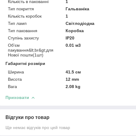
Кількість в пакованні
1
Тип покриття
Гальваніка
Кількість коробок
1
Тип ламп
Світлодіодна
Тип паковання
Коробка
Ступінь захисту
IP20
Об'єм
0.01 м3
пакування&lt;br&gt;для
Нової пошти(1шт)
Габаритні розміри
Ширина
41.5 см
Висота
12 mm
Вага
2.08 kg
Приховати
Відгуки про товар
Ще немає відгуків про цей товар