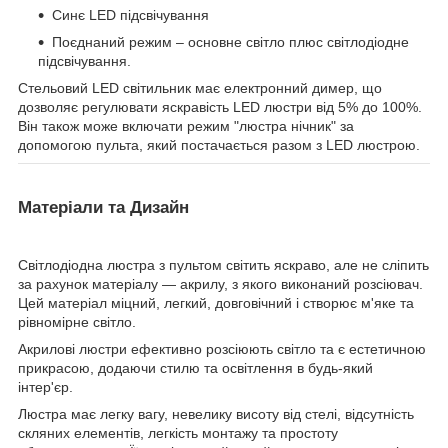
Синє LED підсвічування
Поєднаний режим – основне світло плюс світлодіодне
підсвічування.
Стельовий LED світильник має електронний димер, що
дозволяє регулювати яскравість LED люстри від 5% до 100%.
Він також може включати режим "люстра нічник" за
допомогою пульта, який постачається разом з LED люстрою.
Матеріали та Дизайн
Світлодіодна люстра з пультом світить яскраво, але не сліпить
за рахунок матеріалу — акрилу, з якого виконаний розсіювач.
Цей матеріал міцний, легкий, довговічний і створює м'яке та
рівномірне світло.
Акрилові люстри ефективно розсіюють світло та є естетичною
прикрасою, додаючи стилю та освітлення в будь-який
інтер'єр.
Люстра має легку вагу, невелику висоту від стелі, відсутність
скляних елементів, легкість монтажу та простоту