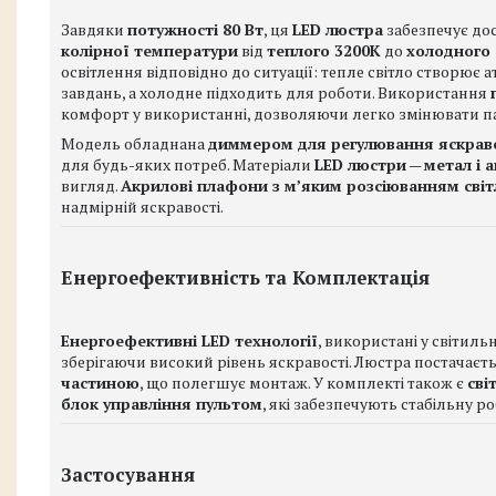
Завдяки
потужності 80 Вт
, ця
LED люстра
забезпечує дос
колірної температури
від
теплого 3200K
до
холодного
освітлення відповідно до ситуації: тепле світло створю
завдань, а холодне підходить для роботи. Використання
комфорт у використанні, дозволяючи легко змінювати п
Модель обладнана
диммером для регулювання яскравос
для будь-яких потреб. Матеріали
LED люстри
—
метал і 
вигляд.
Акрилові плафони з м’яким розсіюванням світ
надмірній яскравості.
Енергоефективність та Комплектація
Енергоефективні LED технології
, використані у світил
зберігаючи високий рівень яскравості. Люстра постачаєт
частиною
, що полегшує монтаж. У комплекті також є
сві
блок управління пультом
, які забезпечують стабільну ро
Застосування