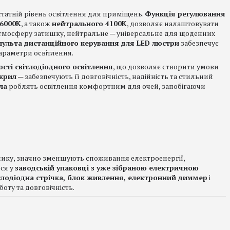
татній рівень освітлення для приміщень.
Функція регулювання
 6000K
, а також
нейтрального 4100K
, дозволяє налаштовувати
є атмосферу затишку, нейтральне — універсальне для щоденних
пульта дистанційного керування для LED люстри
забезпечує
араметри освітлення.
ті світлодіодного освітлення
, що дозволяє створити умови
акрил
— забезпечують її довговічність, надійність та стильний
ла
роблять освітлення комфортним для очей, запобігаючи
ьнику, значно зменшують споживання електроенергії,
ься у
заводській упаковці з уже зібраною електричною
тлодіодна стрічка, блок живлення, електронний диммер
і
боту та довговічність.