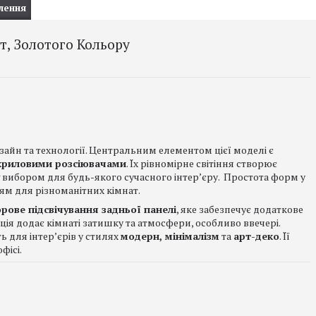
лення
Вт, Золотого Кольору
айн та технології. Центральним елементом цієї моделі є
криловими розсіювачами
. Їх рівномірне світіння створює
вибором для будь-якого сучасного інтер’єру. Простота форм у
ям для різноманітних кімнат.
рове підсвічування задньої панелі
, яке забезпечує додаткове
ція додає кімнаті затишку та атмосфери, особливо ввечері.
ь для інтер’єрів у стилях
модерн, мінімалізм
та
арт-деко
. Її
фісі.