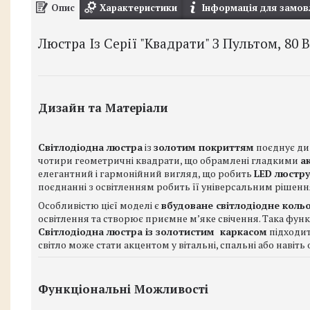
Опис
Характеристики
Інформація для замов
Люстра Із Серії "Квадрати" З Пультом, 80 
Дизайн та Матеріали
Світлодіодна люстра
із
золотим покриттям
поєднує диз
чотири геометричні квадрати, що обрамлені гладкими
а
елегантний і гармонійний вигляд, що робить
LED люстру
поєднанні з освітленням робить її універсальним рішенн
Особливістю цієї моделі є
вбудоване світлодіодне кольо
освітлення та створює приємне м’яке свічення. Така функ
Світлодіодна люстра із золотистим каркасом
підходит
світло може стати акцентом у вітальні, спальні або навіть о
Функціональні Можливості