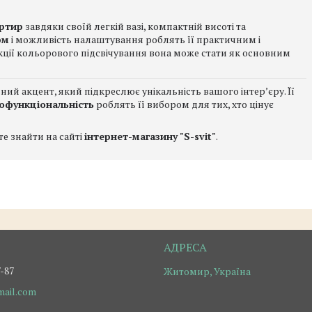
артир
завдяки своїй легкій вазі, компактній висоті та
рм
і можливість налаштування роблять її практичним і
кції кольорового підсвічування вона може стати як основним
ний акцент, який підкреслює унікальність вашого інтер’єру. Її
офункціональність
роблять її вибором для тих, хто цінує
е знайти на сайті
інтернет-магазину "S-svit"
.
7-87
Житомир, Україна
ail.com