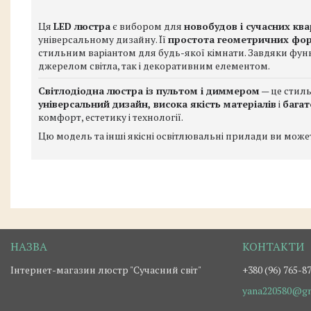
Ця
LED люстра
є вибором для
новобудов і сучасних кв
універсальному дизайну. Її
простота геометричних фо
стильним варіантом для будь-якої кімнати. Завдяки фун
джерелом світла, так і декоративним елементом.
Світлодіодна люстра із пультом і диммером
— це стиль
універсальний дизайн, висока якість матеріалів
і
багат
комфорт, естетику і технології.
Цю модель та інші якісні освітлювальні прилади ви может
Інтернет-магазин люстр "Сучасний світ"
+380 (96) 765-8
yana220580@gm