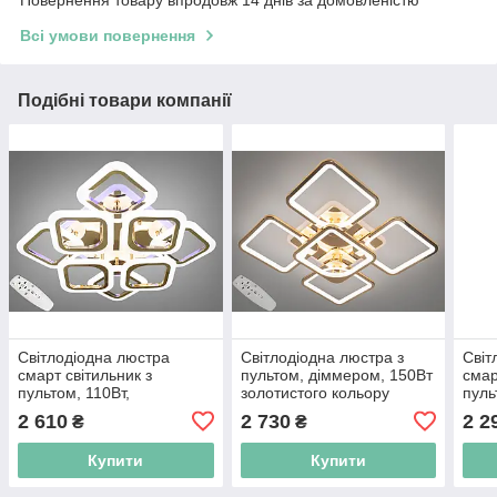
Повернення товару впродовж 14 днів за домовленістю
Всі умови повернення
Подібні товари компанії
Світлодіодна люстра
Світлодіодна люстра з
Світ
смарт світильник з
пультом, діммером, 150Вт
смар
пультом, 110Вт,
золотистого кольору
пуль
золотистого кольору
золо
2 610
2 730
2 2
₴
₴
Купити
Купити