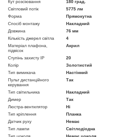
Кут розсіювання
180 град.
Світловий потік
5775 лм
Форма
Прямокутна
Спосіб монтажу
Накладний
Довжина
76 мм
Кількість джерел світла
4
Матеріал плафона,
Акрил
підвісок
Ступінь захисту IP
20
Колір
Золотистий
Тип вимикача
Настінний
Пульт дистанційного
Так
керування
Тип світильника
Накладний
Димер
Так
Люстра-вентилятор
Ні
Тип кріплення
Планка
Датчик руху
Немає
Тип лампи
Світлодіодна
Тип цоколя
Немає цоколя