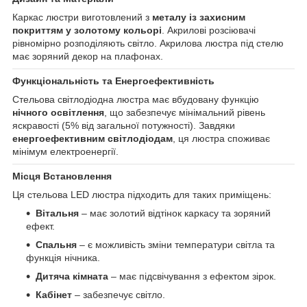
Каркас люстри виготовлений з
металу із захисним
покриттям у золотому кольорі
. Акрилові розсіювачі
рівномірно розподіляють світло. Акрилова люстра під стелю
має зоряний декор на плафонах.
Функціональність та Енергоефективність
Стельова світлодіодна люстра має вбудовану функцію
нічного освітлення
, що забезпечує мінімальний рівень
яскравості (5% від загальної потужності). Завдяки
енергоефективним світлодіодам
, ця люстра споживає
мінімум електроенергії.
Місця Встановлення
Ця стельова LED люстра підходить для таких приміщень:
Вітальня
– має золотий відтінок каркасу та зоряний
ефект.
Спальня
– є можливість зміни температури світла та
функція нічника.
Дитяча кімната
– має підсвічування з ефектом зірок.
Кабінет
– забезпечує світло.