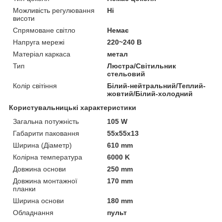
Можливість регулювання
Ні
висоти
Спрямоване світло
Немає
Напруга мережі
220~240 В
Матеріал каркаса
метал
Тип
Люстра/Світильник
стельовий
Колір світіння
Білий-нейтральний/Теплий-
жовтий/Білий-холодний
Користувальницькі характеристики
Загальна потужність
105 W
Габарити паковання
55x55x13
Ширина (Діаметр)
610 mm
Колірна температура
6000 K
Довжина основи
250 mm
Довжина монтажної
170 mm
планки
Ширина основи
180 mm
Обладнання
пульт