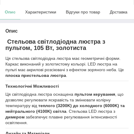
Опис
Характеристики
Відгуки про товар
Доставка
Опис
Стельова світлодіодна люстра з
пультом, 105 Вт, золотиста
Ця стельова світлодіодна люстра має геометричні форми.
Каркас виконаний у золотистому кольорі. LED люстра на
пульті має акрилові розсіювачі з ефектом зоряного неба. Це
плоска пристельова люстра
.
Технологічні Можливості
Ця світлодіодна люстра оснащена
пультом керування
, що
дозволяє регулювати яскравість та змінювати колірну
температуру від
теплого (3200K) до холодного (6000K) та
нейтрального (4100K) світла
. Стельова LED люстра з
димером
забезпечує плавне регулювання інтенсивності
освітлення.
Дизайн та Матеріали