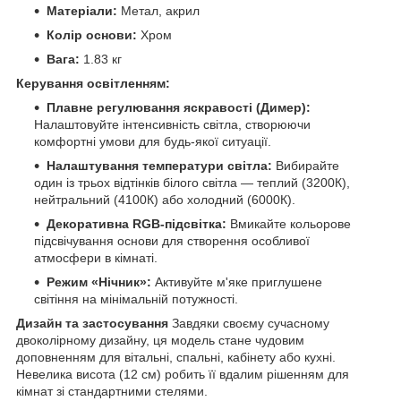
Матеріали:
Метал, акрил
Колір основи:
Хром
Вага:
1.83 кг
Керування освітленням:
Плавне регулювання яскравості (Димер):
Налаштовуйте інтенсивність світла, створюючи
комфортні умови для будь-якої ситуації.
Налаштування температури світла:
Вибирайте
один із трьох відтінків білого світла — теплий (3200К),
нейтральний (4100К) або холодний (6000К).
Декоративна RGB-підсвітка:
Вмикайте кольорове
підсвічування основи для створення особливої
атмосфери в кімнаті.
Режим «Нічник»:
Активуйте м'яке приглушене
світіння на мінімальній потужності.
Дизайн та застосування
Завдяки своєму сучасному
двоколірному дизайну, ця модель стане чудовим
доповненням для вітальні, спальні, кабінету або кухні.
Невелика висота (12 см) робить її вдалим рішенням для
кімнат зі стандартними стелями.