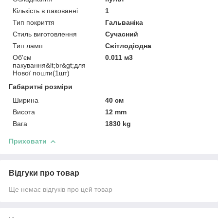
Кількість в пакованні
1
Тип покриття
Гальваніка
Стиль виготовлення
Сучасний
Тип ламп
Світлодіодна
Об'єм
0.011 м3
пакування&lt;br&gt;для
Нової пошти(1шт)
Габаритні розміри
Ширина
40 см
Висота
12 mm
Вага
1830 kg
Приховати
Відгуки про товар
Ще немає відгуків про цей товар