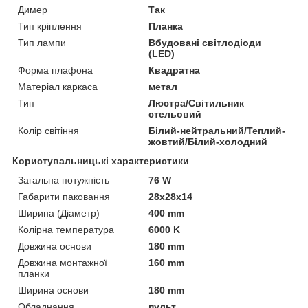
Димер
Так
Тип кріплення
Планка
Тип лампи
Вбудовані світлодіоди
(LED)
Форма плафона
Квадратна
Матеріал каркаса
метал
Тип
Люстра/Світильник
стельовий
Колір світіння
Білий-нейтральний/Теплий-
жовтий/Білий-холодний
Користувальницькі характеристики
Загальна потужність
76 W
Габарити паковання
28x28x14
Ширина (Діаметр)
400 mm
Колірна температура
6000 K
Довжина основи
180 mm
Довжина монтажної
160 mm
планки
Ширина основи
180 mm
Обладнання
пульт