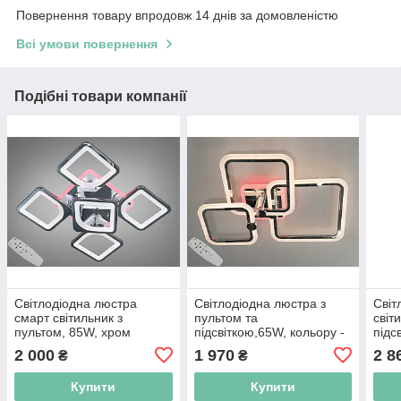
Повернення товару впродовж 14 днів за домовленістю
Всі умови повернення
Подібні товари компанії
Світлодіодна люстра
Світлодіодна люстра з
Світ
смарт світильник з
пультом та
світ
пультом, 85W, хром
підсвіткою,65W, кольору -
підс
золота
2 000
1 970
2 8
₴
₴
Купити
Купити