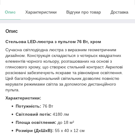
Опис
Характеристики
Відгуки про товар
Доставка
Опис
Стельова LED-люстра з пультом 76 Вт, хром
Сучасна світлодіодна люстра з виразним геометричним
дизайном. Конструкція складається з чотирьох квадратних
елементів чорного кольору, розташованих на основі з
глянсового хрому, що створює стильний контраст. Акрилові
розсіювачі забезпечують яскраве та рівномірне освітлення.
Цей багатофункціональний світильник дозволяє повністю
керувати режимами світла за допомогою дистанційного
пульта.
Характеристики:
Потужність:
76 Вт
Світловий потік:
4180 лм
Площа освітлення:
до 18 м²
Розміри (ДхШхВ):
55 х 40 х 12 см