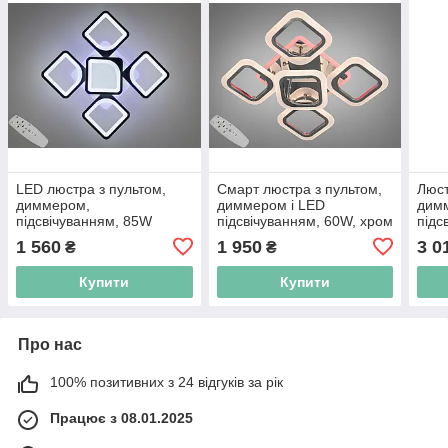
LED люстра з пультом,
Смарт люстра з пультом,
Люст
диммером,
диммером і LED
дим
підсвічуванням, 85W
підсвічуванням, 60W, хром
підс
хро
1 560
1 950
3 0
₴
₴
Купити
Купити
Про нас
100% позитивних з 24 відгуків за рік
Працює з 08.01.2025