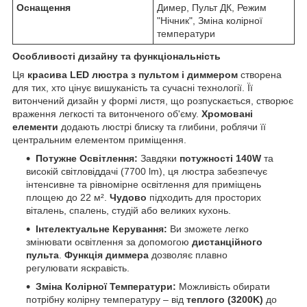
Оснащення
Димер, Пульт ДК, Режим
"Нічник", Зміна колірної
температури
Особливості дизайну та функціональність
Ця
красива LED люстра з пультом і диммером
створена
для тих, хто цінує вишуканість та сучасні технології. Її
витончений дизайн у формі листя, що розпускається, створює
враження легкості та витонченого об'єму.
Хромовані
елементи
додають люстрі блиску та глибини, роблячи її
центральним елементом приміщення.
Потужне Освітлення:
Завдяки
потужності 140W
та
високій світловіддачі (7700 lm), ця люстра забезпечує
інтенсивне та рівномірне освітлення для приміщень
площею до 22 м².
Чудово
підходить для просторих
віталень, спалень, студій або великих кухонь.
Інтелектуальне Керування:
Ви зможете легко
змінювати освітлення за допомогою
дистанційного
пульта
.
Функція диммера
дозволяє плавно
регулювати яскравість.
Зміна Колірної Температури:
Можливість обирати
потрібну колірну температуру – від
теплого (3200K)
до