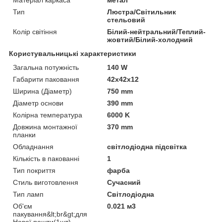
Тип
Люстра/Світильник
стельовий
Колір світіння
Білий-нейтральний/Теплий-
жовтий/Білий-холодний
Користувальницькі характеристики
Загальна потужність
140 W
Габарити паковання
42x42x12
Ширина (Діаметр)
750 mm
Діаметр основи
390 mm
Колірна температура
6000 K
Довжина монтажної
370 mm
планки
Обладнання
світлодіодна підсвітка
Кількість в пакованні
1
Тип покриття
фарба
Стиль виготовлення
Сучасний
Тип ламп
Світлодіодна
Об'єм
0.021 м3
пакування&lt;br&gt;для
Нової пошти(1шт)