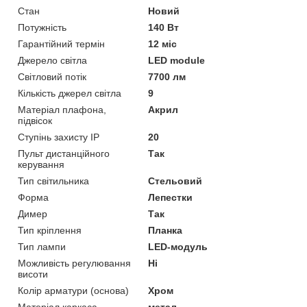
Стан
Новий
Потужність
140 Вт
Гарантійний термін
12 міс
Джерело світла
LED module
Світловий потік
7700 лм
Кількість джерел світла
9
Матеріал плафона,
Акрил
підвісок
Ступінь захисту IP
20
Пульт дистанційного
Так
керування
Тип світильника
Стельовий
Форма
Лепестки
Димер
Так
Тип кріплення
Планка
Тип лампи
LED-модуль
Можливість регулювання
Ні
висоти
Колір арматури (основа)
Хром
Матеріал каркаса
метал