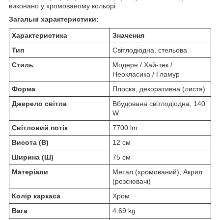
виконано у хромованому кольорі.
Загальні характеристики:
Характеристика
Значення
Тип
Світлодіодна, стельова
Стиль
Модерн / Хай-тек /
Неокласика / Гламур
Форма
Плоска, декоративна (листя)
Джерело світла
Вбудована світлодіодна, 140
W
Світловий потік
7700 lm
Висота (В)
12 см
Ширина (Ш)
75 см
Матеріали
Метал (хромований), Акрил
(розсіювачі)
Колір каркаса
Хром
Вага
4.69 kg