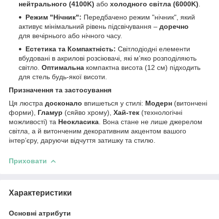
нейтрального (4100K)
або
холодного світла (6000K)
.
Режим "Нічник":
Передбачено режим "нічник", який
активує мінімальний рівень підсвічування –
доречно
для вечірнього або нічного часу.
Естетика та Компактність:
Світлодіодні елементи
вбудовані в акрилові розсіювачі, які м’яко розподіляють
світло.
Оптимальна
компактна висота (12 см) підходить
для стель будь-якої висоти.
Призначення та застосування
Ця люстра
досконало
впишеться у стилі:
Модерн
(витончені
форми),
Гламур
(сяйво хрому),
Хай-тек
(технологічні
можливості) та
Неокласика
. Вона стане не лише джерелом
світла, а й витонченим декоративним акцентом вашого
інтер’єру, даруючи відчуття затишку та стилю.
Приховати
Характеристики
Основні атрибути