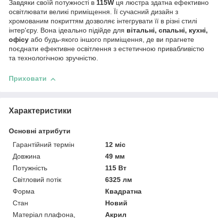
Завдяки своїй потужності в
115W
ця люстра здатна ефективно
освітлювати великі приміщення. Її сучасний дизайн з
хромованим покриттям дозволяє інтегрувати її в різні стилі
інтер'єру. Вона ідеально підійде для
вітальні, спальні, кухні,
офісу
або будь-якого іншого приміщення, де ви прагнете
поєднати ефективне освітлення з естетичною привабливістю
та технологічною зручністю.
Приховати
Характеристики
Основні атрибути
Гарантійний термін
12 міс
Довжина
49 мм
Потужність
115 Вт
Світловий потік
6325 лм
Форма
Квадратна
Стан
Новий
Матеріал плафона,
Акрил