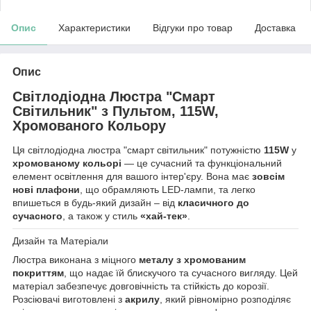
Опис
Характеристики
Відгуки про товар
Доставка
Опис
Світлодіодна Люстра "Смарт
Світильник" з Пультом, 115W,
Хромованого Кольору
Ця світлодіодна люстра "смарт світильник" потужністю
115W
у
хромованому кольорі
— це сучасний та функціональний
елемент освітлення для вашого інтер'єру. Вона має
зовсім
нові плафони
, що обрамляють LED-лампи, та легко
впишеться в будь-який дизайн – від
класичного до
сучасного
, а також у стиль
«хай-тек»
.
Дизайн та Матеріали
Люстра виконана з міцного
металу з хромованим
покриттям
, що надає їй блискучого та сучасного вигляду. Цей
матеріал забезпечує довговічність та стійкість до корозії.
Розсіювачі виготовлені з
акрилу
, який рівномірно розподіляє