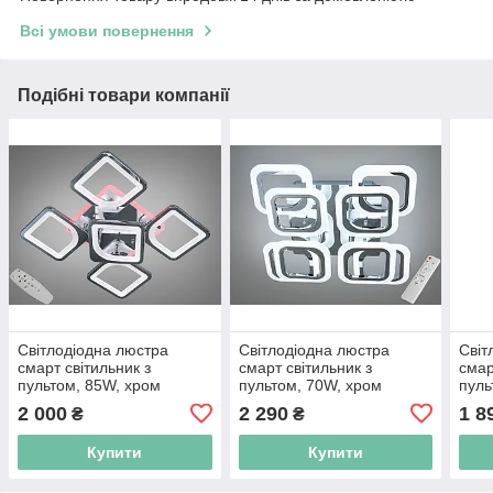
Всі умови повернення
Подібні товари компанії
Світлодіодна люстра
Світлодіодна люстра
Світ
смарт світильник з
смарт світильник з
смар
пультом, 85W, хром
пультом, 70W, хром
пуль
2 000
2 290
1 8
₴
₴
Купити
Купити