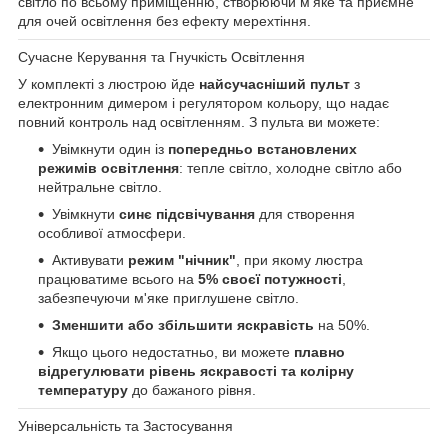
світло по всьому приміщенню, створюючи м'яке та приємне
для очей освітлення без ефекту мерехтіння.
Сучасне Керування та Гнучкість Освітлення
У комплекті з люстрою йде
найсучасніший пульт
з
електронним димером і регулятором кольору, що надає
повний контроль над освітленням. З пульта ви можете:
Увімкнути один із
попередньо встановлених
режимів освітлення
: тепле світло, холодне світло або
нейтральне світло.
Увімкнути
синє підсвічування
для створення
особливої атмосфери.
Активувати
режим "нічник"
, при якому люстра
працюватиме всього на
5% своєї потужності
,
забезпечуючи м'яке приглушене світло.
Зменшити або збільшити яскравість
на 50%.
Якщо цього недостатньо, ви можете
плавно
відрегулювати рівень яскравості та колірну
температуру
до бажаного рівня.
Універсальність та Застосування