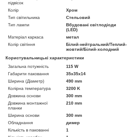
підвісок
Колір
Хром
Тип світильника
Стельовий
Тип лампи
Вбудовані світлодіоди
(LED)
Матеріал каркаса
метал
Колір світіння
Білий-нейтральний/Теплий-
жовтий/Білий-холодний
Користувальницькі характеристики
Загальна потужність
115 W
Габарити паковання
35x35x14
Ширина (Діаметр)
490 mm
Колірна температура
3200 K
Довжина основи
300 mm
Довжина монтажної
210 mm
планки
Ширина основи
300 mm
Обладнання
димер
Кількість в пакованні
1