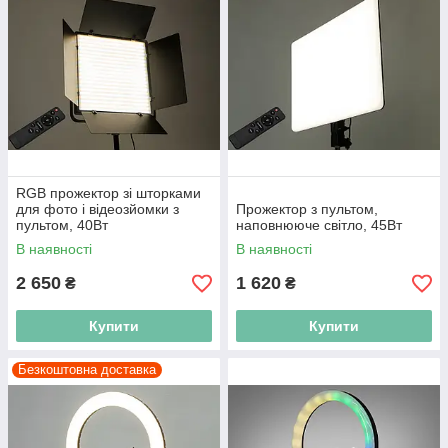
RGB прожектор зі шторками
для фото і відеозйомки з
Прожектор з пультом,
пультом, 40Вт
наповнююче світло, 45Вт
В наявності
В наявності
2 650
1 620
₴
₴
Купити
Купити
Безкоштовна доставка