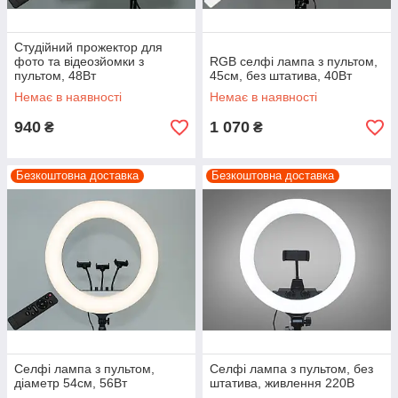
Студійний прожектор для
фото та відеозйомки з
RGB селфі лампа з пультом,
пультом, 48Вт
45см, без штатива, 40Вт
Немає в наявності
Немає в наявності
940
1 070
₴
₴
Безкоштовна доставка
Безкоштовна доставка
Селфі лампа з пультом,
Селфі лампа з пультом, без
діаметр 54см, 56Вт
штатива, живлення 220В