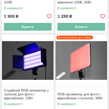
220В
живлення 220В, 35Вт
В наявності
В наявності
1 900
1 280
₴
₴
Купити
Купити
Безкоштовна доставка
Студійний RGB прожектор з
пультом для фото і
RGB прожектор для фото і
відеозйомки, 15Вт
відеозйомки з пультом, 30Вт
В наявності
В наявності