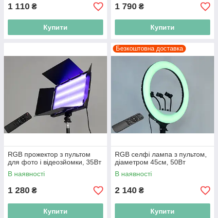
1 110
1 790
₴
₴
Купити
Купити
Безкоштовна доставка
RGB прожектор з пультом
RGB селфі лампа з пультом,
для фото і відеозйомки, 35Вт
діаметром 45см, 50Вт
В наявності
В наявності
1 280
2 140
₴
₴
Купити
Купити