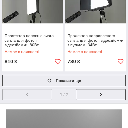
Прожектор наповнюючого
Прожектор направленого
світла для фото і
світла для фото і відеозйомки
відеозйомки, 80Вт
з пультом, 34Вт
Немає в наявності
Немає в наявності
810
730
₴
₴
Показати ще
1
/ 2