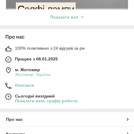
Селфі лампи
Показати все
та студійне освітлення
Про нас
– це яскраве і рівне світло, яке робить фото і відео
помітно кращими. Замовляйте свою в інтернет-
100% позитивних з 24 відгуків за рік
магазині S-svit — у нас понад 30 моделей, швидке
Працює з 08.01.2025
відправлення в день замовлення (при оформленні
до 13:00) та гарантія 12 місяців!
м. Житомир
Житомир, Україна
Працюємо більше
Контакти
4-х років
Сьогодні вихідний
Гарантія на товари
Показати весь графік роботи
12 місяців
Асортимент – понад 800
люстр та світильників
Про нас
Контакти