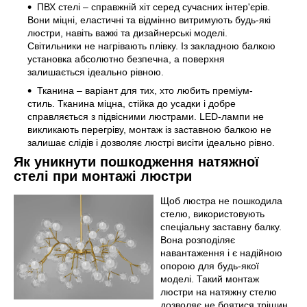
ПВХ стелі – справжній хіт серед сучасних інтер'єрів.
Вони міцні, еластичні та відмінно витримують будь-які
люстри, навіть важкі та дизайнерські моделі.
Світильники не нагрівають плівку. Із закладною балкою
установка абсолютно безпечна, а поверхня
залишається ідеально рівною.
Тканина – варіант для тих, хто любить преміум-
стиль. Тканина міцна, стійка до усадки і добре
справляється з підвісними люстрами. LED-лампи не
викликають перегріву, монтаж із заставною балкою не
залишає слідів і дозволяє люстрі висіти ідеально рівно.
Як уникнути пошкодження натяжної
стелі при монтажі люстри
Щоб люстра не пошкодила
стелю, використовують
спеціальну заставну балку.
Вона розподіляє
навантаження і є надійною
опорою для будь-якої
моделі. Такий монтаж
люстри на натяжну стелю
дозволяє не боятися тріщин,