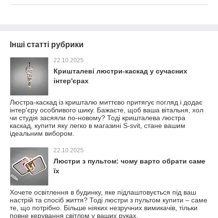
Інші статті рубрики
22.10.2025
Кришталеві люстри-каскад у сучасних
інтер'єрах
Люстра-каскад із кришталю миттєво притягує погляд і додає
інтер'єру особливого шику. Бажаєте, щоб ваша вітальня, хол
чи студія засяяли по-новому? Тоді кришталева люстра
каскад, купити яку легко в магазині S-svit, стане вашим
ідеальним вибором.
22.10.2025
Люстри з пультом: чому варто обрати саме
їх
Хочете освітлення в будинку, яке підлаштовується під ваш
настрій та спосіб життя? Тоді люстри з пультом купити – саме
те, що потрібно. Більше ніяких незручних вимикачів, тільки
повне керування світлом у ваших руках.