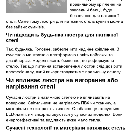
правильному кріпленні на
закладній балці, буде
безпечною для натяжної
стелі. Саме тому люстри для натяжних стель купити можна
без зайвих сумнівів.
Чи підходить будь-яка люстра для натяжної
стелі
Так, будь-яка. Головне, забезпечити надійне кріплення. З
сучасною монтажною платформою навіть найважчі та
дизайнерські моделі висять безпечно, не деформуючи
стелю. Так що питання встановлення люстри слід довірити
професіоналу, який використовуватиме правильну основу.
Чи впливає люстра на вигорання або
нагрівання стелі
Сучасні люстри з натяжною стелею не впливають на
поверхню. Світильники не нагрівають ПВХ чи тканину, а
матеріали не вигорають з часом. Особливо це стосується
LED-ламп, які використовуються у сучасних моделях. Вони
енергоефективні та виділяють дуже мало тепла.
Сучасні технології та матеріали натяжних стель